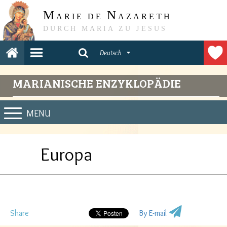
M
N
ARIE DE
AZARETH
DURCH MARIA ZU JESUS
Deutsch
MARIANISCHE ENZYKLOPÄDIE
MENU
Europa
Share
By E-mail