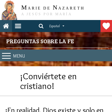
M
N
ARIE DE
AZARETH
A JESÚS POR MARÍA
Español
PREGUNTAS SOBRE LA FE
MENU
¡Conviértete en
cristiano!
¡En realidad, Dios existe y solo en