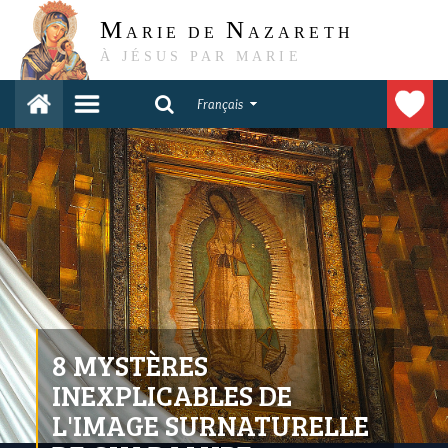
M
N
ARIE DE
AZARETH
À JÉSUS PAR MARIE
Français
8 MYSTÈRES
INEXPLICABLES DE
L'IMAGE SURNATURELLE