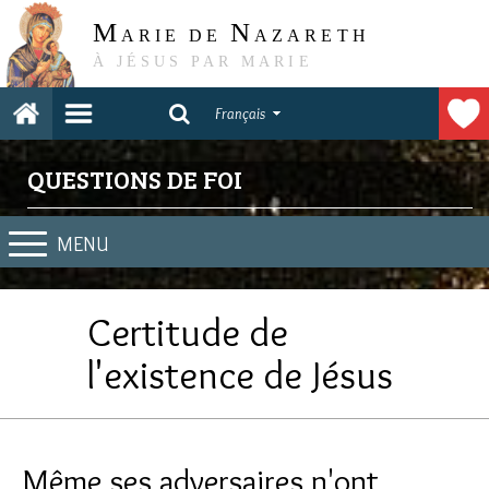
M
N
ARIE DE
AZARETH
À JÉSUS PAR MARIE
Français
QUESTIONS DE FOI
MENU
Certitude de
l'existence de Jésus
Même ses adversaires n'ont