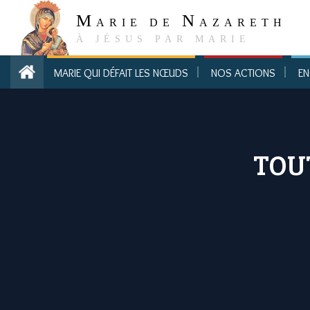
M
N
ARIE DE
AZARETH
À JÉSUS PAR MARIE
MARIE QUI DÉFAIT LES NŒUDS
NOS ACTIONS
EN
TOU