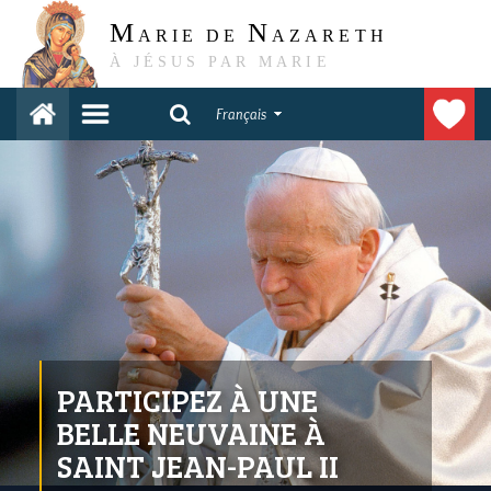
M
N
ARIE DE
AZARETH
À JÉSUS PAR MARIE
Français
PARTICIPEZ À UNE
BELLE NEUVAINE À
SAINT JEAN-PAUL II