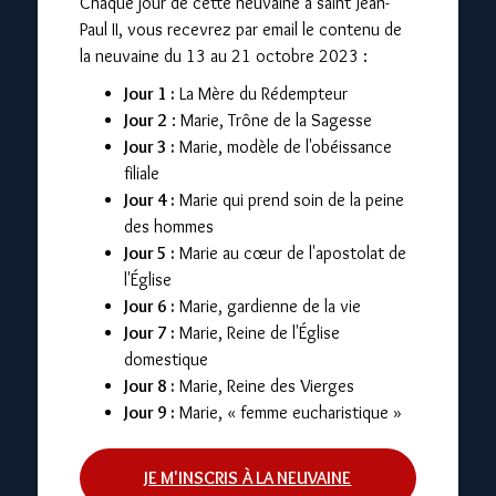
Chaque jour de cette neuvaine à saint Jean-
Paul II, vous recevrez par email le contenu de
la neuvaine du 13 au 21 octobre 2023 :
Jour 1 :
La Mère du Rédempteur
Jour 2
: Marie, Trône de la Sagesse
Clo
Jour 3 :
Marie, modèle de l'obéissance
filiale
Jour 4 :
Marie qui prend soin de la peine
des hommes
Jour 5 :
Marie au cœur de l'apostolat de
l'Église
Jour 6 :
Marie, gardienne de la vie
Jour 7 :
Marie, Reine de l'Église
domestique
Jour 8 :
Marie, Reine des Vierges
Jour 9 :
Marie, « femme eucharistique »
JE M'INSCRIS À LA NEUVAINE