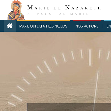
M
N
ARIE DE
AZARETH
À JÉSUS PAR MARIE
MARIE QUI DÉFAIT LES NŒUDS
NOS ACTIONS
EN