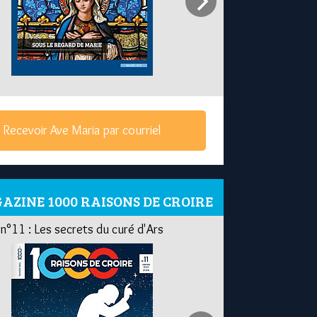
Recevoir Ave Maria par courriel
AZINE 1000 RAISONS DE CROIRE
n°11 : Les secrets du curé d'Ars
n°10 : Thé