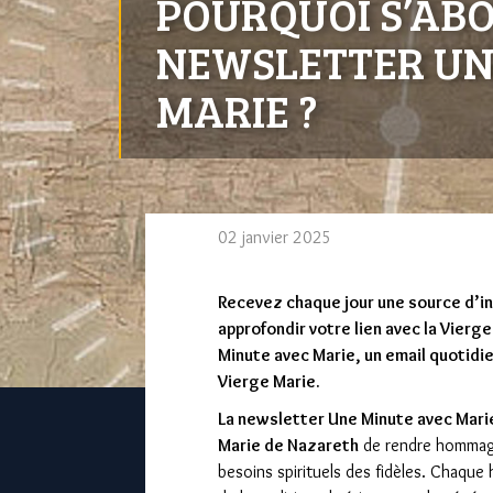
POURQUOI S’AB
NEWSLETTER UN
MARIE ?
02 janvier 2025
Recevez chaque jour une source d’ins
approfondir votre lien avec la Vierg
Minute avec Marie, un email quotidie
Vierge Marie.
La newsletter Une Minute avec Mar
Marie de Nazareth
de rendre hommage
besoins spirituels des fidèles. Chaque 