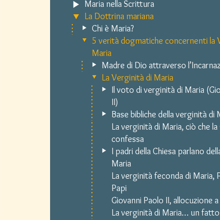
Maria nella Scrittura
La Dottrina mariana
Chi è Maria?
5 verità dogmatiche concernenti la 
Maria
Madre di Dio attraverso l’Incarna
La Verginità di Maria
Il voto di verginità di Maria (G
II)
Base bibliche della verginità di 
La verginità di Maria, ciò che la
confessa
I padri della Chiesa parlano dell
Maria
La verginità feconda di Maria, P
Papi
Giovanni Paolo II, allocuzione 
La verginità di Maria… un fatto