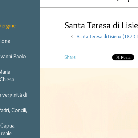
Santa Teresa di Lis
Vergine
Santa Teresa di Lisieux (1873
zione
iovanni Paolo
Share
Maria
 Chiesa
a verginità di
adri, Concili,
a Capua
 reale