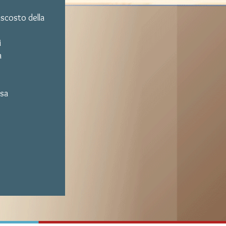
ascosto della
i
a
esa