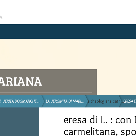
A
MARIANA
5 VERITÀ DOGMATICHE …
LA VERGINITÀ DI MARI…
Des théologiens cath…
ERESA D
eresa di L. : con
carmelitana, sp