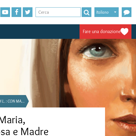
Italiano
Fare una donazione
I L. : CON MA…
 Maria,
osa e Madre