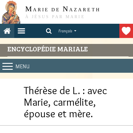
M
N
ARIE DE
AZARETH
À JÉSUS PAR MARIE
Français
ENCYCLOPÉDIE MARIALE
MENU
Thérèse de L. : avec
Marie, carmélite,
épouse et mère.