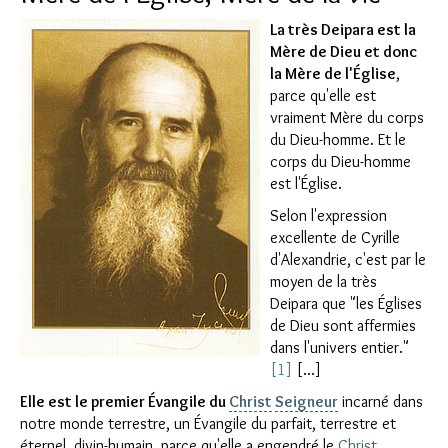
La très Deipara est la
Mère de Dieu et donc
la Mère de l'Église
,
parce qu'elle est
vraiment Mère du corps
du Dieu-homme. Et le
corps du Dieu-homme
est l'Église.
Selon l'expression
excellente de Cyrille
d'Alexandrie, c'est par le
moyen de la très
Deipara que "les Églises
de Dieu sont affermies
dans l'univers entier."
[1]
[...]
Elle est le premier Évangile du
Christ
Seigneur
incarné dans
notre monde terrestre, un Évangile du parfait, terrestre et
éternel, divin-humain, parce qu'elle a engendré le
Christ