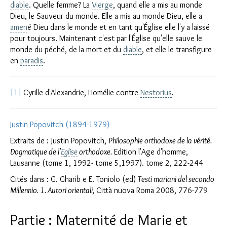
diable
. Quelle femme? La
Vierge
, quand elle a mis au monde
Dieu, le Sauveur du monde. Elle a mis au monde Dieu, elle a
amen
é Dieu dans le monde et en tant qu'Église elle l'y a laissé
pour toujours. Maintenant c'est par l'Église qu'elle sauve le
monde du péché, de la mort et du
diable
, et elle le transfigure
en
paradis
.
[1]
Cyrille d'Alexandrie, Homélie contre
Nestorius
.
Justin Popovitch (1894-1979)
Extraits de : Justin Popovitch,
Philosophie orthodoxe de la vérité.
Dogmatique de l'
Eglise
orthodoxe.
Edition l'Age d'homme,
Lausanne (tome 1, 1992- tome 5,1997). tome 2, 222-244
Cités dans : G. Gharib e E. Toniolo (ed)
Testi mariani del secondo
Millennio. 1. Autori orientali,
Città nuova Roma 2008, 776-779
Partie : Maternité de Marie et