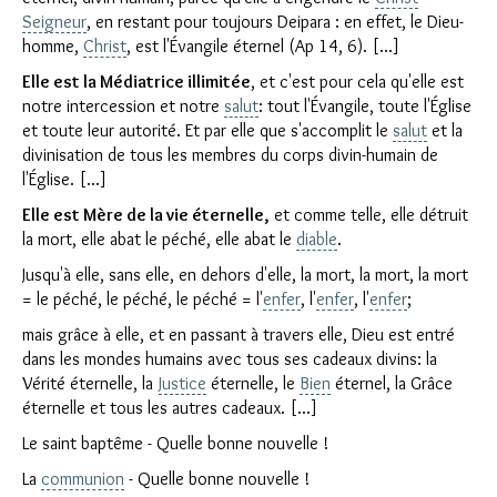
Seigneur
, en restant pour toujours Deipara : en effet, le Dieu-
homme,
Christ
, est l'Évangile éternel (Ap 14, 6). [...]
Elle est la Médiatrice illimitée
, et c'est pour cela qu'elle est
notre intercession et notre
salut
: tout l'Évangile, toute l'Église
et toute leur autorité. Et par elle que s'accomplit le
salut
et la
divinisation de tous les membres du corps divin-humain de
l'Église. [...]
Elle est Mère de la vie éternelle,
et comme telle, elle détruit
la mort, elle abat le péché, elle abat le
diable
.
Jusqu'à elle, sans elle, en dehors d'elle, la mort, la mort, la mort
= le péché, le péché, le péché = l'
enfer
, l'
enfer
, l'
enfer
;
mais grâce à elle, et en passant à travers elle, Dieu est entré
dans les mondes humains avec tous ses cadeaux divins: la
Vérité éternelle, la
Justice
éternelle, le
Bien
éternel, la Grâce
éternelle et tous les autres cadeaux. [...]
Le saint baptême - Quelle bonne nouvelle !
La
communion
- Quelle bonne nouvelle !