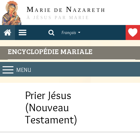
M
N
ARIE DE
AZARETH
À JÉSUS PAR MARIE
Français
ENCYCLOPÉDIE MARIALE
MENU
Prier Jésus
(Nouveau
Testament)