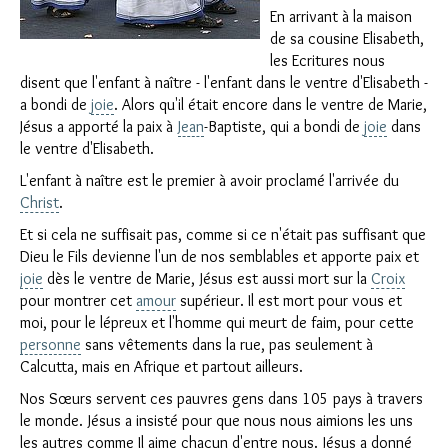
En arrivant à la maison
de sa cousine Elisabeth,
les Ecritures nous
disent que l'enfant à naître - l'enfant dans le ventre d'Elisabeth -
a bondi de
joie
. Alors qu'il était encore dans le ventre de Marie,
Jésus a apporté la paix à
Jean
-Baptiste, qui a bondi de
joie
dans
le ventre d'Elisabeth.
L'enfant à naître est le premier à avoir proclamé l'arrivée du
Christ
.
Et si cela ne suffisait pas, comme si ce n'était pas suffisant que
Dieu le Fils devienne l'un de nos semblables et apporte paix et
joie
dès le ventre de Marie, Jésus est aussi mort sur la
Croix
pour montrer cet
amour
supérieur. Il est mort pour vous et
moi, pour le lépreux et l'homme qui meurt de faim, pour cette
personne
sans vêtements dans la rue, pas seulement à
Calcutta, mais en Afrique et partout ailleurs.
Nos Sœurs servent ces pauvres gens dans 105 pays à travers
le monde. Jésus a insisté pour que nous nous aimions les uns
les autres comme Il aime chacun d'entre nous. Jésus a donné