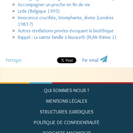
Accompagner un proche en fin de vie
Lede (Belgique 1993)
Innocence crucifiée, triomphante, divine (Londres
1983-?)
Autres révélations privées évoquant la bioéthique
Rappel : La sainte famille à Nazareth (PLAN thème 1)
Partager
Par email
QUI SOMMES-NOUS ?
MENTIONS LÉGALES
STRUCTURES JURIDIQUES
POLITIQUE DE CONFIDENTIALITÉ