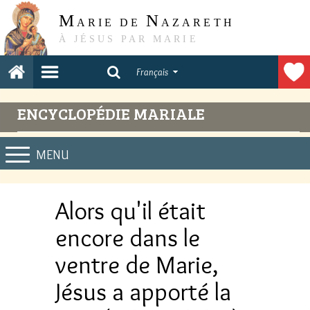
M
N
ARIE DE
AZARETH
À JÉSUS PAR MARIE
Français
ENCYCLOPÉDIE MARIALE
MENU
Alors qu'il était
encore dans le
ventre de Marie,
Jésus a apporté la