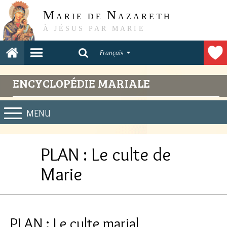
M
N
ARIE DE
AZARETH
À JÉSUS PAR MARIE
Français
ENCYCLOPÉDIE MARIALE
MENU
PLAN : Le culte de
Marie
PLAN : Le culte marial