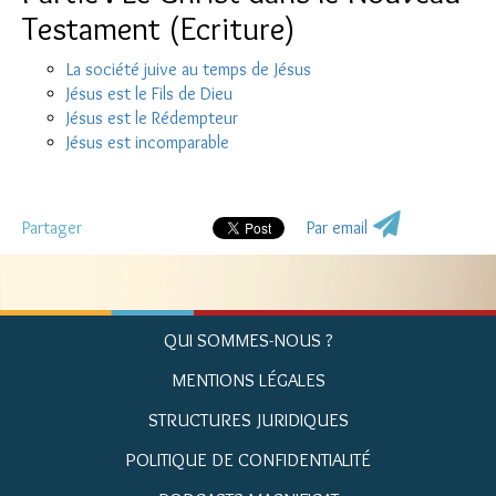
Testament (Ecriture)
La société juive au temps de Jésus
Jésus est le Fils de Dieu
Jésus est le Rédempteur
Jésus est incomparable
Partager
Par email
QUI SOMMES-NOUS ?
MENTIONS LÉGALES
STRUCTURES JURIDIQUES
POLITIQUE DE CONFIDENTIALITÉ