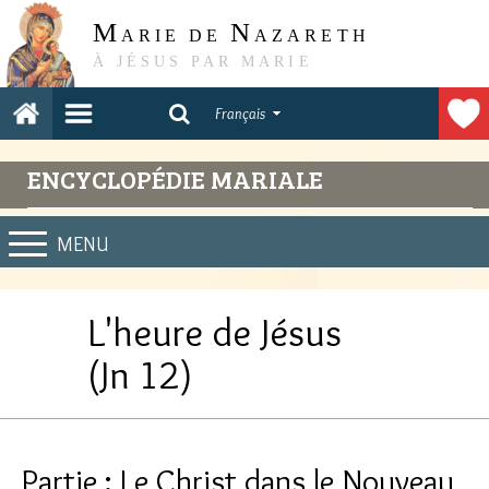
M
N
ARIE DE
AZARETH
À JÉSUS PAR MARIE
Français
ENCYCLOPÉDIE MARIALE
MENU
L'heure de Jésus
(Jn 12)
Partie : Le Christ dans le Nouveau