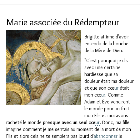
Marie associée du Rédempteur
Brigitte affirme d'avoir
entendu de la bouche
de la Mère de Dieu:
"C'est pourquoi je dis
avec une certaine
hardiesse que sa
douleur était ma douleur
et que son cœ
ur
était
mon cœ
ur
. Comme
Adam et Ève vendirent
le monde pour un fruit,
mon Fils et moi avons
racheté le monde
presque avec un seul cœ
ur
. Donc, ma fille
imagine comment je me sentais au moment de la mort de mon
Fils et alors cela ne te semblera pas lourd d'
abandonner
le