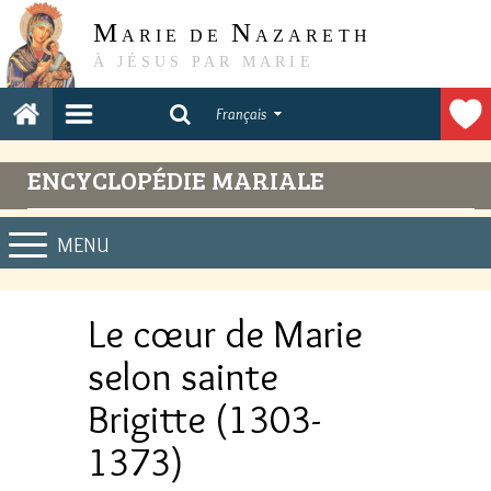
M
N
ARIE DE
AZARETH
À JÉSUS PAR MARIE
Français
ENCYCLOPÉDIE MARIALE
MENU
Le cœur de Marie
selon sainte
Brigitte (1303-
1373)