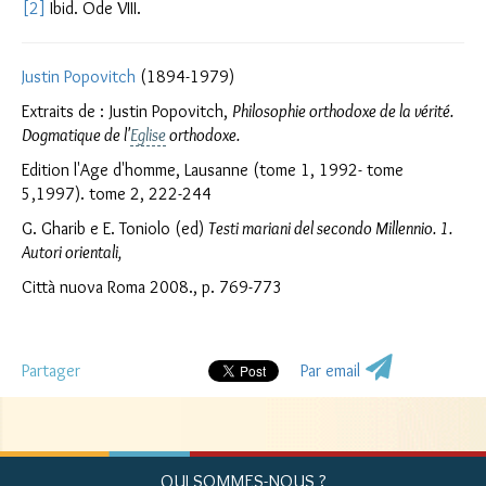
[2]
Ibid. Ode VIII.
Justin Popovitch
(1894-1979)
Extraits de : Justin Popovitch,
Philosophie orthodoxe de la vérité.
Dogmatique de l'
Eglise
orthodoxe.
Edition l'Age d'homme, Lausanne (tome 1, 1992- tome
5,1997). tome 2, 222-244
G. Gharib e E. Toniolo (ed)
Testi mariani del secondo Millennio. 1.
Autori orientali,
Città nuova Roma 2008., p. 769-773
Partager
Par email
QUI SOMMES-NOUS ?