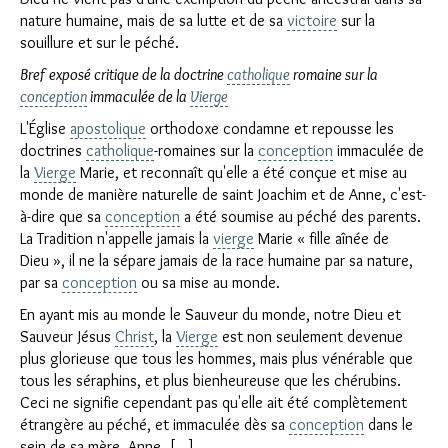
nature humaine, mais de sa lutte et de sa
victoire
sur la
souillure et sur le péché.
Bref exposé critique de la doctrine
catholique
romaine sur la
conception
immaculée de la
Vierge
L'Église
apostolique
orthodoxe condamne et repousse les
doctrines
catholique
-romaines sur la
conception
immaculée de
la
Vierge
Marie, et reconnaît qu'elle a été conçue et mise au
monde de manière naturelle de saint Joachim et de Anne, c'est-
à-dire que sa
conception
a été soumise au péché des parents.
La Tradition n'appelle jamais la
vierge
Marie « fille aînée de
Dieu », il ne la sépare jamais de la race humaine par sa nature,
par sa
conception
ou sa mise au monde.
En ayant mis au monde le Sauveur du monde, notre Dieu et
Sauveur Jésus
Christ
, la
Vierge
est non seulement devenue
plus glorieuse que tous les hommes, mais plus vénérable que
tous les séraphins, et plus bienheureuse que les chérubins.
Ceci ne signifie cependant pas qu'elle ait été complètement
étrangère au péché, et immaculée dès sa
conception
dans le
sein de sa mère, Anne. [...]