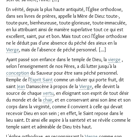
En vérité, depuis la plus haute antiquité, l'Église orthodoxe,
dans ses livres de prières, appelle la Mère de Dieu: toute-,
toute-pure, bienheureuse, toute-glorieuse, toute-immaculée,
en lui attribuant ainsi de manière superlative tout ce qui est
excellent, saint, pur et bon. Mais tout ceci l'Église orthodoxe
ne le déduit pas d'une absence du péché des aïeux en la
Vierge
, mais de l'absence de péché personnel. [...]
Ayant passé son enfance dans le temple de Dieu, la
vierge
,
selon l'enseignement de nos Pères, a dû lutter jusqu'à la
conception
du Sauveur pour être sans péché personnel.
Remplie de l'
Esprit Saint
comme un olivier qui porte fruit, dit
saint
Jean
Damascène à propos de la
Vierge
, elle devint la
source de chaque
vertu
, en éloignant son esprit de tout désir
du monde et de la
chair
, et en conservant ainsi son âme et son
corps dans la virginité, comme il convient à celle qui devait
recevoir Dieu en son sein ; en effet, le Saint repose dans le
lieu saint. Et ainsi elle aspire à la sainteté et se révèle comme le
temple saint et admirable de Dieu très haut.
L'église orthodoxe, en reconnaissant la
Vierge
comme son