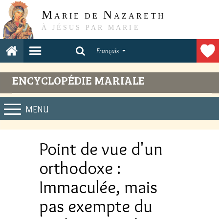
M
N
ARIE DE
AZARETH
À JÉSUS PAR MARIE
Français
ENCYCLOPÉDIE MARIALE
MENU
Point de vue d'un
orthodoxe :
Immaculée, mais
pas exempte du