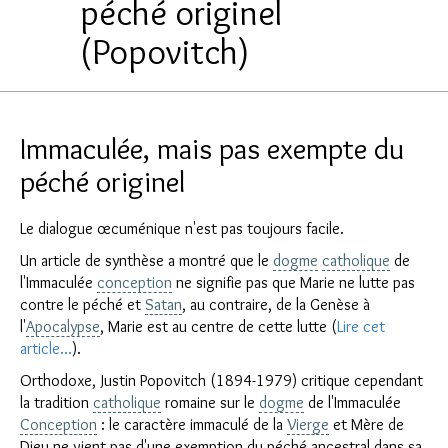
péché originel
(Popovitch)
Immaculée, mais pas exempte du
péché originel
Le dialogue œcuménique n'est pas toujours facile.
Un article de synthèse a montré que le
dogme
catholique
de
l'Immaculée
conception
ne signifie pas que Marie ne lutte pas
contre le péché et
Satan
, au contraire, de la Genèse à
l'
Apocalypse
, Marie est au centre de cette lutte (
Lire cet
article...
).
Orthodoxe, Justin Popovitch (1894-1979) critique cependant
la tradition
catholique
romaine sur le
dogme
de l'Immaculée
Conception
: le caractère immaculé de la
Vierge
et Mère de
Dieu ne vient pas d'une exemption du péché ancestral dans sa