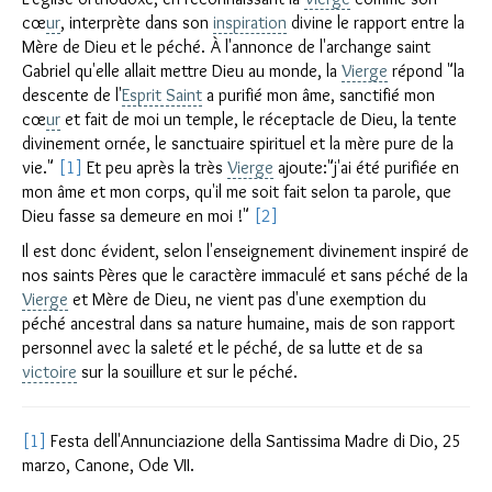
cœ
ur
, interprète dans son
inspiration
divine le rapport entre la
Mère de Dieu et le péché. À l'annonce de l'archange saint
Gabriel qu'elle allait mettre Dieu au monde, la
Vierge
répond "la
descente de l'
Esprit Saint
a purifié mon âme, sanctifié mon
cœ
ur
et fait de moi un temple, le réceptacle de Dieu, la tente
divinement ornée, le sanctuaire spirituel et la mère pure de la
vie."
[1]
Et peu après la très
Vierge
ajoute:"j'ai été purifiée en
mon âme et mon corps, qu'il me soit fait selon ta parole, que
Dieu fasse sa demeure en moi !"
[2]
Il est donc évident, selon l'enseignement divinement inspiré de
nos saints Pères que le caractère immaculé et sans péché de la
Vierge
et Mère de Dieu, ne vient pas d'une exemption du
péché ancestral dans sa nature humaine, mais de son rapport
personnel avec la saleté et le péché, de sa lutte et de sa
victoire
sur la souillure et sur le péché.
[1]
Festa dell'Annunciazione della Santissima Madre di Dio, 25
marzo, Canone, Ode VII.