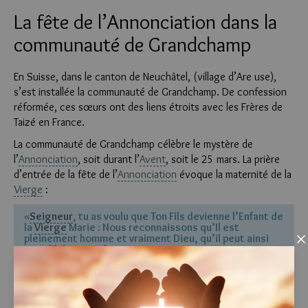
La fête de l’Annonciation dans la
communauté de Grandchamp
En Suisse, dans le canton de Neuchâtel, (village d’Are use),
s’est installée la communauté de Grandchamp. De confession
réformée, ces sœurs ont des liens étroits avec les Frères de
Taizé en France.
La communauté de Grandchamp célèbre le mystère de
l’
Annonciation
, soit durant l’
Avent
, soit le 25 mars. La prière
d’entrée de la fête de l’
Annonciation
évoque la maternité de la
Vierge
:
«
Seigneur
, tu as voulu que Ton Fils devienne l’Enfant de
la
Vierge
Marie : Nous reconnaissons qu’Il est
pleinement homme et vraiment Dieu, qu’il peut ainsi
Clo
nous libérer totalement.»
L’
oraison
d’offrande souligne l’action du Saint-Esprit en Marie :