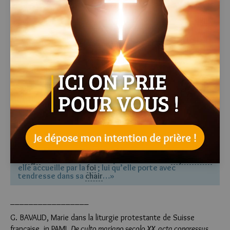
«Tu as voulu,
Seigneur
, qu’à l’annonce de l’
ange
, la
Vierge
Marie accueille ton Fils éternel, qu’elle
devienne le temple du Très-Haut, et soit remplie de la
lumière de l’
Esprit Saint
; aide-nous à devenir assez
humbles pour faire comme elle ta volonté et t’offrir à
nouveau nos personnes, en
sacrifice
vivant et saint,
dans cette Eucharistie...»
La préface manifeste la signification profonde du mystère de
l’
Incarnation
ainsi que la
foi
et la charité avec lesquelles Marie
accueille son Fils :
« Vraiment, il est juste et bon de te rendre
gloire
, de
t’offrir notre action de grâce, toujours et en tout lieu,
à toi, Père très saint, Dieu éternel et tout-puissant,
par le
Christ
, notre
Seigneur
; C’est lui qui pour sauver
l’humanité devait naître parmi nous, c’est lui que
l’
ange
annonce à Marie et qu’à l’ombre de l’
Esprit Saint
elle accueille par la
foi
; lui qu’elle porte avec
tendresse dans sa
chair
…»
_________________
G. BAVAUD, Marie dans la liturgie protestante de Suisse
française, in PAMI,
De culto mariano secolo XX, acta congressus