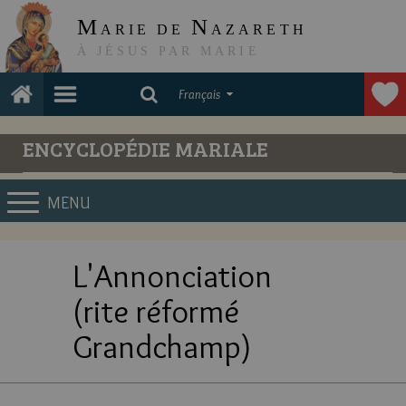
M
N
ARIE DE
AZARETH
À JÉSUS PAR MARIE
Français
ENCYCLOPÉDIE MARIALE
MENU
L'Annonciation
(rite réformé
Grandchamp)