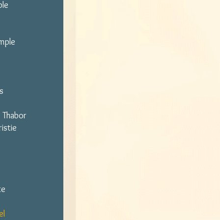
ple
mple
s
e Thabor
ristie
te
el