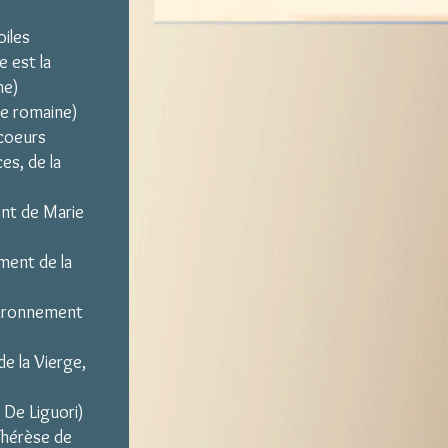
iles
e est la
he)
gie romaine)
 coeurs
es, de la
ent de Marie
ement de la
ouronnement
e la Vierge,
 De Liguori)
Thérèse de