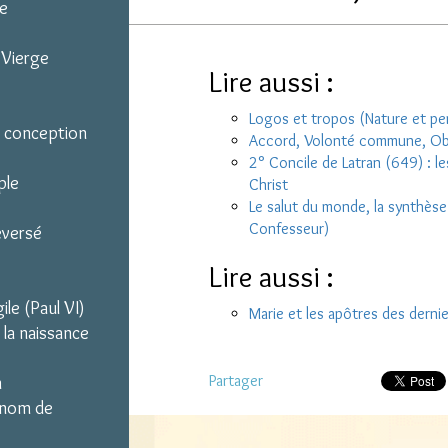
ie
a Vierge
Lire aussi :
Logos et tropos (Nature et pe
a conception
Accord, Volonté commune, Obé
2° Concile de Latran (649) : l
ple
Christ
Le salut du monde, la synthèse
Confesseur)
eversé
Lire aussi :
ile (Paul VI)
Marie et les apôtres des derni
 la naissance
Partager
m
u nom de