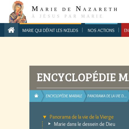
M
N
ARIE DE
AZARETH
À JÉSUS PAR MARIE
MARIE QUI DÉFAIT LES NŒUDS
NOS ACTIONS
EN
ENCYCLOPÉDIE M
ENCYCLOPÉDIE MARIALE
PANORAMA DE LA VIE D…
Panorama de la vie de la Vierge
Marie dans le dessein de Dieu