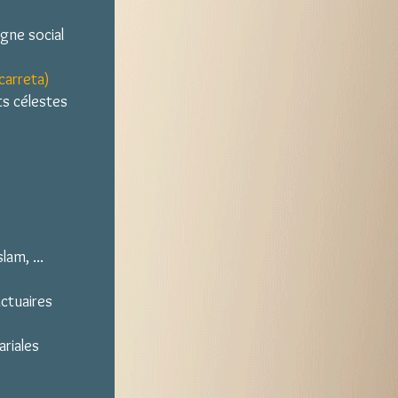
ègne social
ccarreta)
ts célestes
lam, ...
nctuaires
ariales