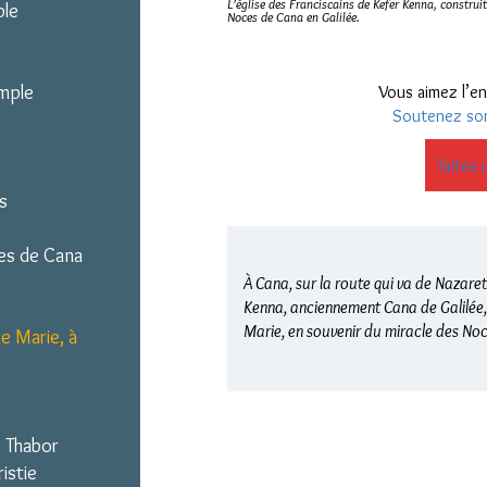
L’église des Franciscains de Kefer Kenna, construit
ple
Noces de Cana en Galilée.
mple
Vous aimez l’en
Soutenez so
faites 
s
es de Cana
À Cana, sur la route qui va de Nazareth
Kenna, anciennement Cana de Galilée, 
Marie, en souvenir du miracle des No
e Marie, à
e Thabor
ristie