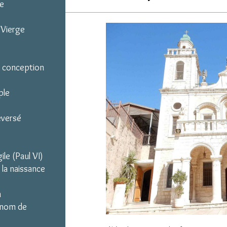
ie
a Vierge
a conception
ple
eversé
ile (Paul VI)
 la naissance
m
u nom de