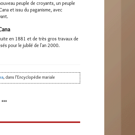
nouveau peuple de croyants, un peuple
à Cana et issu du paganisme, avec
yant.
 Cana
truite en 1881 et de très gros travaux de
és pour le jubilé de l'an 2000.
na
, dans l’Encyclopédie mariale
***