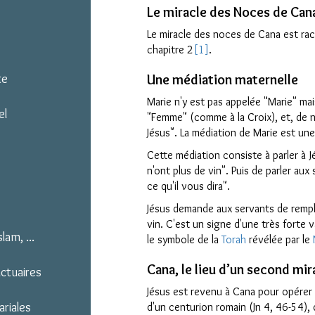
Le miracle des Noces de Can
Le miracle des noces de Cana est raco
chapitre 2
[1]
.
te
Une médiation maternelle
Marie n'y est pas appelée "Marie" mais
el
"Femme" (comme à la Croix), et, de n
Jésus". La médiation de Marie est une
Cette médiation consiste à parler à J
n'ont plus de vin". Puis de parler aux
ce qu'il vous dira".
Jésus demande aux servants de remplir
vin. C'est un signe d'une très forte 
lam, ...
le symbole de la
Torah
révélée par le
Cana, le lieu d’un second mi
nctuaires
Jésus est revenu à Cana pour opérer u
ariales
d'un centurion romain (Jn 4, 46-54),