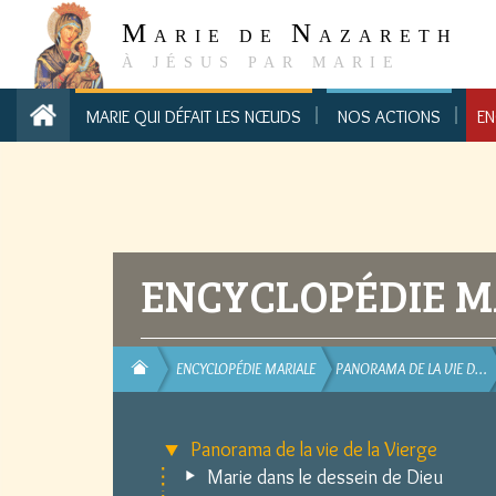
M
N
ARIE DE
AZARETH
À JÉSUS PAR MARIE
MARIE QUI DÉFAIT LES NŒUDS
NOS ACTIONS
EN
ENCYCLOPÉDIE M
ENCYCLOPÉDIE MARIALE
PANORAMA DE LA VIE D…
Panorama de la vie de la Vierge
Marie dans le dessein de Dieu