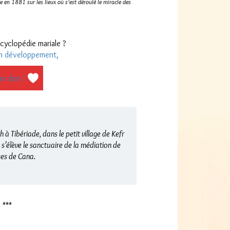
e en 1881 sur les lieux où s’est déroulé le miracle des
cyclopédie mariale ?
n développement,
un don !
 à Tibériade, dans le petit village de Kefr
s’élève le sanctuaire de la médiation de
ces de Cana.
***