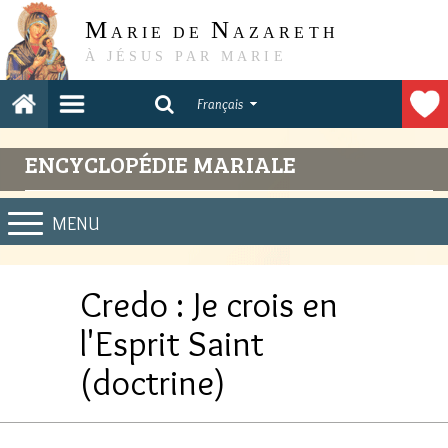
M
N
ARIE DE
AZARETH
À JÉSUS PAR MARIE
Français
ENCYCLOPÉDIE MARIALE
MENU
Credo : Je crois en
l'Esprit Saint
(doctrine)