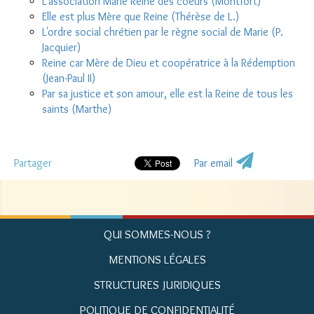
L'association Marie Reine des coeurs (Montfort)
Elle est plus Mère que Reine (Thérèse de L.)
L'ordre social chrétien par le règne social de Marie (P.
Jacquier)
Reine car Mère de Dieu et coopératrice à la Rédemption
(Jean-Paul II)
Par sa justice et son amour, elle est la Reine de tous les
saints (Marthe)
Partager
Par email
QUI SOMMES-NOUS ?
MENTIONS LÉGALES
STRUCTURES JURIDIQUES
POLITIQUE DE CONFIDENTIALITÉ