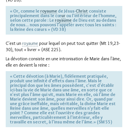
« Or, comme le
royaume
de Jésus-
Christ
consiste
principalement dans le cœ
ur
ou l'intérieur de l'homme,
selon cette parole : Le
royaume
de Dieu est au-dedans
de nous... nous pouvons l'appeler avec tous les saints :
la Reine des cœurs » (VD 38)
C'est un
royaume
pour lequel on peut tout quitter (Mt 19,23-
30), tout « livrer » (ASE 225).
La dévotion consiste en une intronisation de Marie dans l'âme,
elle en devient la reine :
« Cette dévotion (à Marie), fidèlement pratiquée,
produit une infinité d'effets dans l'âme. Mais le
principal don que les âmes possèdent, c'est d'établir
ici-bas la vie de Marie dans une âme, en sorte que ce
n'est plus l'âme qui vit, mais Marie en elle, où l'âme de
Marie devient son âme, pour ainsi dire. Or, quand par
une grâce ineffable, mais véritable, la divine Marie est
Reine dans une âme, quelles merveilles n'y fait-elle
point ? Comme elle est l'ouvrière des grandes
merveilles, particulièrement à l'intérieur, elle y
travaille en secret, à l'insu même de l'âme.» (SM 55)