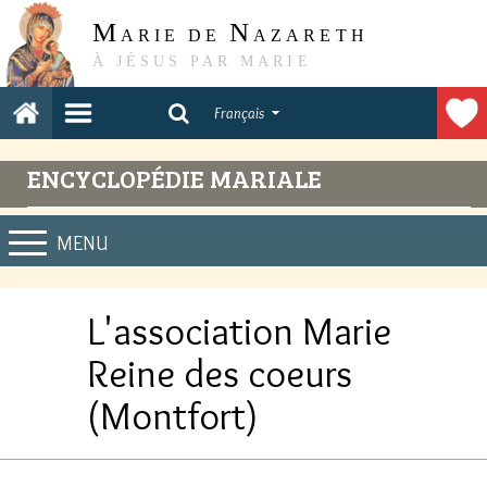
M
N
ARIE DE
AZARETH
À JÉSUS PAR MARIE
Français
ENCYCLOPÉDIE MARIALE
MENU
L'association Marie
Reine des coeurs
(Montfort)