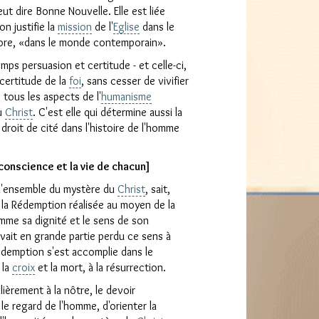
ut dire Bonne Nouvelle. Elle est liée
on justifie la
mission
de l'
Eglise
dans le
ore, «dans le monde contemporain».
ps persuasion et certitude - et celle-ci,
certitude de la
foi
, sans cesser de vivifier
tous les aspects de l'
humanisme
au
Christ
. C'est elle qui détermine aussi la
se
 droit de cité dans l'histoire de l'homme
a conscience et la vie de chacun]
 l'ensemble du mystère du
Christ
, sait,
 la Rédemption réalisée au moyen de la
mme sa dignité et le sens de son
avait en grande partie perdu ce sens à
édemption s'est accomplie dans le
 la
croix
et la mort, à la résurrection.
lièrement à la nôtre, le devoir
 le regard de l'homme, d'orienter la