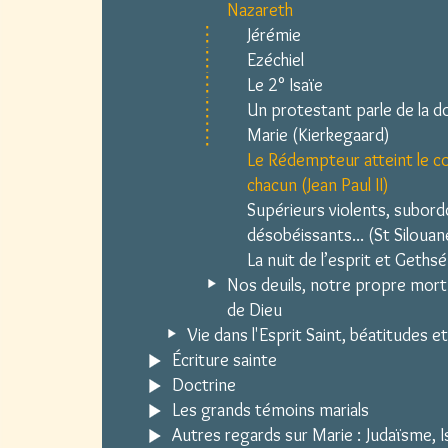
Nazareth
Jérémie
Ezéchiel
Le 2° Isaïe
Un protestant parle de la d
Marie (Kierkegaard)
Le Rédempteur atteint le c
chacun (Jean Paul II)
Supérieurs violents, subor
désobéissants... (St Silouan
La nuit de l’esprit et Geths
Nos deuils, notre propre mort 
de Dieu
Vie dans l'Esprit Saint, béatitudes e
Écriture sainte
Doctrine
Les grands témoins marials
Autres regards sur Marie : Judaïsme, Is