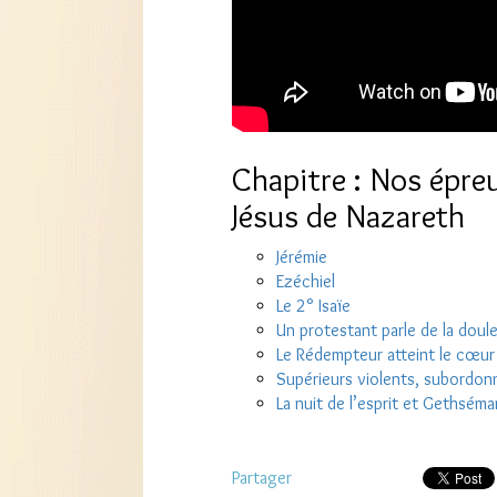
Chapitre : Nos épreu
Jésus de Nazareth
Jérémie
Ezéchiel
Le 2° Isaïe
Un protestant parle de la doul
Le Rédempteur atteint le cœur 
Supérieurs violents, subordonn
La nuit de l’esprit et Gethséma
Partager