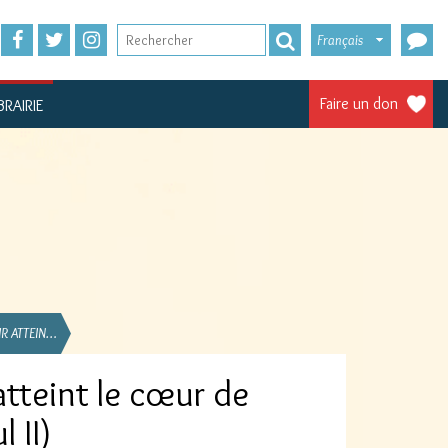
Français
Faire un don
BRAIRIE
R ATTEIN…
tteint le cœur de
 II)