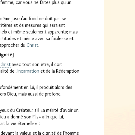
i femme, car vous ne faites plus qu'un
même jusqu'au fond ne doit pas se
itères et de mesures qui seraient
ciels et même seulement apparents; mais
certitudes et même avec sa faiblesse et
s'approcher du
Christ
.
ignité]
Christ
avec tout son être, il doit
lité de l'
Incarnation
et de la Rédemption
rofondément en lui, il produit alors des
rs Dieu, mais aussi de profond
yeux du Créateur s'il «a mérité d'avoir un
eu a donné son Fils» afin que lui,
it la vie éternelle» !
 devant la valeur et la dignité de l'homme