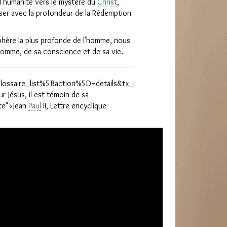
l'humanité vers le mystère du
Christ
,
riser avec la profondeur de la Rédemption
phère la plus profonde de l'homme, nous
homme, de sa conscience et de sa vie.
ossaire_list%5Baction%5D=details&tx_ifglossaire_list%5Bcontroll
r Jésus, il est témoin de sa
xte">Jean
Paul
II, Lettre encyclique