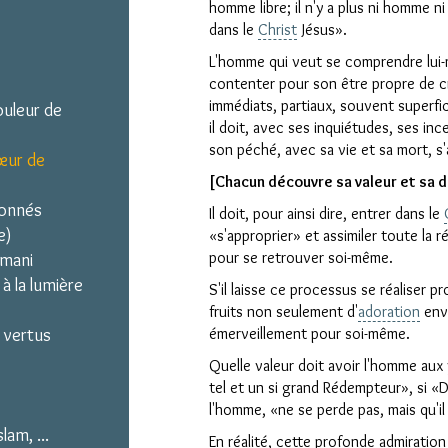
homme libre; il n'y a plus ni homme n
dans le
Christ
Jésus».
L'homme qui veut se comprendre lui-
contenter pour son être propre de cr
immédiats, partiaux, souvent superfi
ouleur de
il doit, avec ses inquiétudes, ses in
son péché, avec sa vie et sa mort, 
œur de
[Chacun découvre sa valeur et sa d
donnés
Il doit, pour ainsi dire, entrer dans le
e)
«s'approprier» et assimiler toute la réa
pour se retrouver soi-même.
émani
à la lumière
S'il laisse ce processus se réaliser p
fruits non seulement d'
adoration
enve
t vertus
émerveillement pour soi-même.
Quelle valeur doit avoir l'homme aux 
tel et un si grand Rédempteur», si «Di
l'homme, «ne se perde pas, mais qu'il a
lam, ...
En réalité, cette profonde admiration