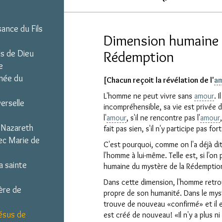
ance du Fils
Dimension humaine 
Rédemption
ls de Dieu
e
chée du
[Chacun reçoit la révélation de l'
a
L'homme ne peut vivre sans
amour
. 
erselle
incompréhensible, sa vie est privée de
l'
amour
, s'il ne rencontre pas l'
amour
 Nazareth
fait pas sien, s'il n'y participe pas fo
ec Marie de
C'est pourquoi, comme on l'a déjà dit
l'homme à lui-même. Telle est, si l'on 
a sainte
humaine du mystère de la Rédemptio
Dans cette dimension, l'homme retrouv
ière de
propre de son humanité. Dans le mys
trouve de nouveau «confirmé» et il e
Jésus de
est créé de nouveau! «Il n'y a plus n