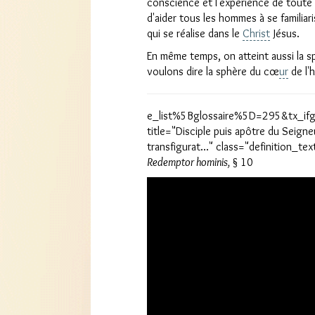
conscience et l'expérience de toute 
d'aider tous les hommes à se familia
qui se réalise dans le
Christ
Jésus.
En même temps, on atteint aussi la s
voulons dire la sphère du cœ
ur
de l'
e_list%5Bglossaire%5D=295&tx_ifgl
title="Disciple puis apôtre du Seigneu
transfigurat..." class="definition_te
Redemptor hominis,
§ 10