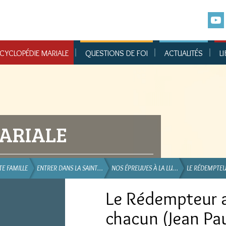
CYCLOPÉDIE MARIALE
QUESTIONS DE FOI
ACTUALITÉS
LI
ARIALE
TE FAMILLE
ENTRER DANS LA SAINT…
NOS ÉPREUVES À LA LU…
LE RÉDEMPTEU
Le Rédempteur a
chacun (Jean Paul