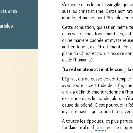
s'exprime dans le mot Evangile, qui ve
nctuaires
aussi au christianisme. Cette admirati
monde, et même, peut-être plus enc
ariales
Cette admiration, qui est en même tem
dans ses racines fondamentales, est 
d'une manière cachée et mystérieuse 
authentique -, est étroitement liée 
Clo
place du
Christ
et pour ainsi dire son
et de l'humanité.
[La rédemption atteint le cœ
ur
, l
L'
Eglise
, qui ne cesse de contempler
avec toute la certitude de la
foi
, que
croix
a définitivement redonné à l'ho
existence dans le monde, alors qu'il 
cause du péché. C'est pourquoi la R
mystère pascal qui conduit, à travers
A toutes les époques, et plus particu
fondamental de l'
Eglise
est de diriger