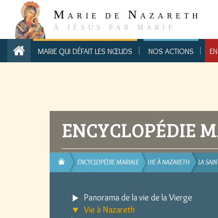
M
N
ARIE DE
AZARETH
À JÉSUS PAR MARIE
MARIE QUI DÉFAIT LES NŒUDS
NOS ACTIONS
EN
ENCYCLOPÉDIE M
ENCYCLOPÉDIE MARIALE
VIE À NAZARETH
LA SAIN
Panorama de la vie de la Vierge
Vie à Nazareth