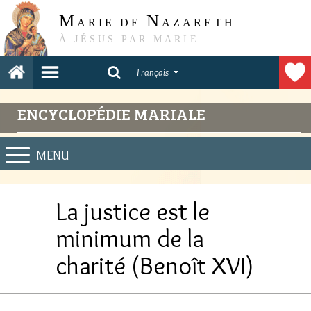
M
N
ARIE DE
AZARETH
À JÉSUS PAR MARIE
Français
ENCYCLOPÉDIE MARIALE
MENU
La justice est le
minimum de la
charité (Benoît XVI)