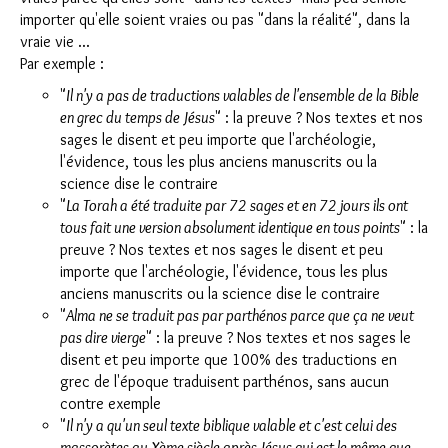
importer qu'elle soient vraies ou pas "dans la réalité", dans la
vraie vie ...
Par exemple :
"
Il n'y a pas de traductions valables de l'ensemble de la Bible
en grec du temps de Jésus
" : la preuve ? Nos textes et nos
sages le disent et peu importe que l'archéologie,
l'évidence, tous les plus anciens manuscrits ou la
science dise le contraire
"
La Torah a été traduite par 72 sages et en 72 jours ils ont
tous fait une version absolument identique en tous points
" : la
preuve ? Nos textes et nos sages le disent et peu
importe que l'archéologie, l'évidence, tous les plus
anciens manuscrits ou la science dise le contraire
"
Alma ne se traduit pas par parthénos parce que ça ne veut
pas dire vierge
" : la preuve ? Nos textes et nos sages le
disent et peu importe que 100% des traductions en
grec de l'époque traduisent parthénos, sans aucun
contre exemple
"
Il n'y a qu'un seul texte biblique valable et c'est celui des
massorètes au Xème siècle après Jésus qui est le même que