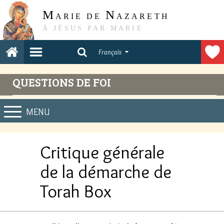
M
N
ARIE DE
AZARETH
À JÉSUS PAR MARIE
Français
QUESTIONS DE FOI
MENU
Critique générale
de la démarche de
Torah Box