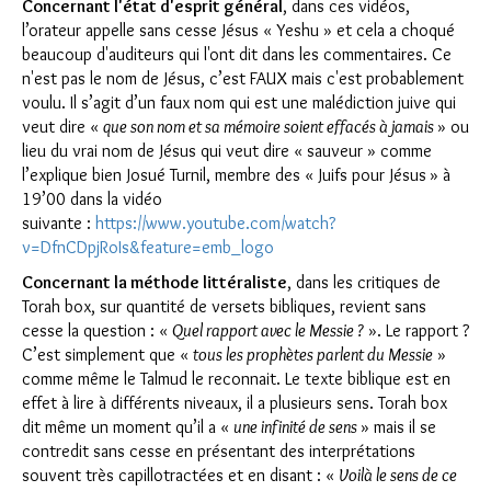
Concernant l'état d'esprit général
, dans ces vidéos,
l’orateur appelle sans cesse Jésus « Yeshu » et cela a choqué
beaucoup d'auditeurs qui l'ont dit dans les commentaires. Ce
n'est pas le nom de Jésus, c’est FAUX mais c'est probablement
voulu. Il s’agit d’un faux nom qui est une malédiction juive qui
veut dire «
que son nom et sa mémoire soient effacés à jamais
» ou
lieu du vrai nom de Jésus qui veut dire « sauveur » comme
l’explique bien Josué Turnil, membre des « Juifs pour Jésus
» à
19’00 dans la vidéo
suivante :
https://www.youtube.com/watch?
v=DfnCDpjRoIs&feature=emb_logo
Concernant la méthode littéraliste
, dans les critiques de
Torah box, sur quantité de versets bibliques, revient sans
cesse la question : «
Quel rapport avec le Messie ?
». Le rapport ?
C’est simplement que «
tous les prophètes parlent du Messie
»
comme même le Talmud le reconnait. Le texte biblique est en
effet à lire à différents niveaux, il a plusieurs sens. Torah box
dit même un moment qu’il a «
une infinité de sens
» mais il se
contredit sans cesse en présentant des interprétations
souvent très capillotractées et en disant : «
Voilà le sens de ce