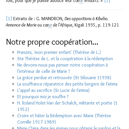
fois, pour que je puisse adoucir leur cœ
ur
endurci. »
[1]
[1]
Extraits de : G. MAINDRON,
Des apparitions à Kibeho.
Annonce de Marie au cœ
ur
de l'Afrique
, Kigali 1935, p. 119-121
Notre propre coopération...
Pranzini, 'mon premier enfant' (Thérèse de L.)
Ste Thérèse de L. et la coopération à la rédemption
Ne devons-nous pas penser notre coopération à
l'intérieur de celle de Marie ?
La grâce perdue et retrouvée (St Silouane †1938)
La souffrance réparatrice des petits bergers de Fatima
L’appel au sacrifice (Sr Lucie de Fatima)
Et pourquoi moi je souffre ?
H. Roland Holst-Van der Schalck, militante et poète (†
1952)
Croire et hâter la Rédemption avec Marie (Thérèse
Cornille 1917-1989)
Marie Claire dans les épines pour obtenir le pardon et la