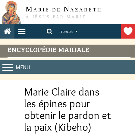
M
N
ARIE DE
AZARETH
À JÉSUS PAR MARIE
Français
ENCYCLOPÉDIE MARIALE
MENU
Marie Claire dans
les épines pour
obtenir le pardon et
la paix (Kibeho)