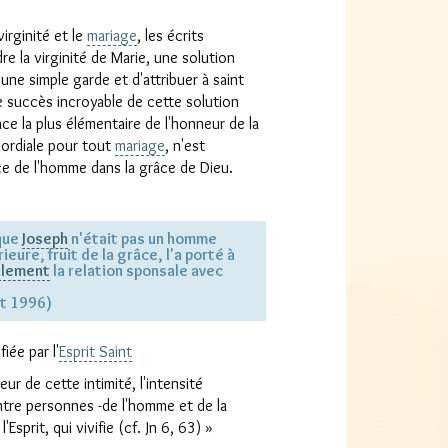
irginité et le
mariage
, les écrits
e la virginité de Marie, une solution
une simple garde et d'attribuer à saint
 succès incroyable de cette solution
ce la plus élémentaire de l'honneur de la
mordiale pour tout
mariage
, n'est
nce de l'homme dans la grâce de Dieu.
 que
Joseph
n'était pas un homme
eure, fruit de la grâce, l'a porté à
alement
la relation sponsale avec
oût 1996)
fiée par l'
Esprit Saint
ur de cette intimité, l'intensité
entre personnes -de l'homme et de la
Esprit, qui vivifie (cf. Jn 6, 63) »