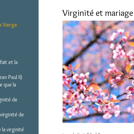
Virginité et mariage
a Vierge
fait et la
an Paul II)
te que la
ginité de
virginité de
la virginité