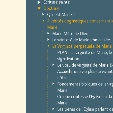
Écriture sainte
Doctrine
Qui est Marie ?
4 vérités dogmatiques concernant l
Marie
Marie Mère de Dieu
La sainteté de Marie Immaculée
La Virginité perpétuelle de Marie
PLAN : La virginité de Marie, le 
signification
Le vœu de virginité de Marie (Je
Accueillir une vie plus de vivan
nôtre
Fondements bibliques de la vir
Marie
Ce que confesse l’Eglise sur la 
Marie
Les pères de l'Eglise parlent de 