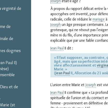
Joseph
était-il âgé ?
 virginité de
À propos du rapport délicat entre la v
apocryphes ont inventé, pour défendr
radicale, celle de réduire le
mariage
à 
Joseph
un âge presque centenaire. Le
sme de
grotesque, qui ne résout pas l'exigen
mère ni du fils, d'une importance pri
ginale de
explicable que par une faible confia
Jean
Paul
II dit :
utres dogmes
« Il faut supposer, au contraire,
âgé, mais que sa perfection intéri
n Paul II)
vivre affectueusement et
virgin
thèse)
Marie. »
(
Jean
Paul
II, Allocution du 21 a
'ensemble
L'union entre Marie et
Joseph
est vivi
 Dieu et de
Jean
Paul
II confirme que « La profonde
spirituelle de l'union et du contact 
e
femme - proviennent en définitive de l'
Marie (st