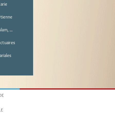
arie
étienne
lam, ...
nctuaires
ariales
DE
LE