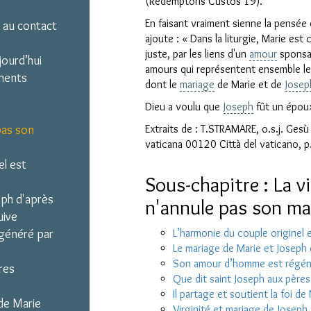
(Redemptoris Custos 19).
En faisant vraiment sienne la pensée 
e au contact
ajoute : « Dans la liturgie, Marie es
Clo
juste, par les liens d'un
amour
sponsal 
jourd’hui
amours qui représentent ensemble le 
ments
dont le
mariage
de Marie et de
Josep
Dieu a voulu que
Joseph
fût un époux
pas son
Extraits de : T.STRAMARE, o.s.j. Gesù 
vaticana 00120 Città del vaticano, p
el est
Sous-chapitre : La v
eph d'après
n'annule pas son ma
uive
généré par
L’harmonie du couple originel e
Le mariage de Marie et Joseph d'
Son amour d’homme est régénéré 
res
Que dit saint Joseph aux pères
Il partage et soutient la foi de 
 de Marie
Virginité et mariage de Joseph