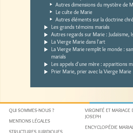
Autres dimensions du mystère de M
Le culte de Marie
Autres éléments sur la doctrine chr
Les grands témoins marials
Autres regards sur Marie : Judaïsme, Is
La Vierge Marie dans l'art
La Vierge Marie remplit le monde : sa
marials
Les appels d'une mère : apparitions m
Prier Marie, prier avec la Vierge Marie
QUI SOMMES-NOUS ?
VIRGINITÉ ET MARIAGE 
JOSEPH
MENTIONS LÉGALES
ENCYCLOPÉDIE MARIA
STRUCTURES JURIDIQUES