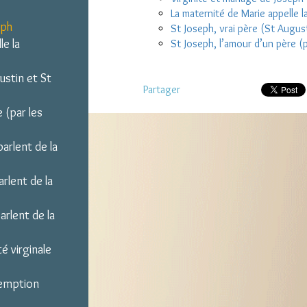
La maternité de Marie appelle l
eph
St Joseph, vrai père (St Augus
le la
St Joseph, l’amour d’un père (p
ustin et St
Partager
 (par les
arlent de la
rlent de la
rlent de la
té virginale
demption