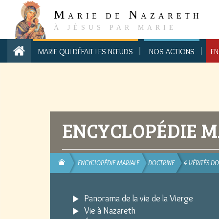
M
N
ARIE DE
AZARETH
À JÉSUS PAR MARIE
MARIE QUI DÉFAIT LES NŒUDS
NOS ACTIONS
EN
ENCYCLOPÉDIE M
ENCYCLOPÉDIE MARIALE
DOCTRINE
4 VÉRITÉS 
Panorama de la vie de la Vierge
Vie à Nazareth