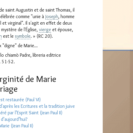
de saint Augustin et de saint Thomas, il
t célébrée comme "unie à
Joseph
, homme
se
et virginal". Il s'agit en effet de deux
mystère de l'Église,
vierge
et épouse,
h
est le
symbole
. » (RC 20).
 "digne" de Marie...
lo chiamò Padre, libreria editrice
. 51-52.
irginité de Marie
riage
st restaurée (Paul VI)
après les Ecritures et la tradition juive
par l’Esprit Saint (Jean Paul II)
 d’aujourd’hui?
Marie (Jean Paul II)