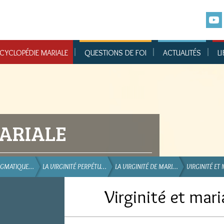
CYCLOPÉDIE MARIALE
QUESTIONS DE FOI
ACTUALITÉS
LI
ARIALE
DOGMATIQUE…
LA VIRGINITÉ PERPÉTU…
LA VIRGINITÉ DE MARI…
VIRGINITÉ ET
Virginité et mar