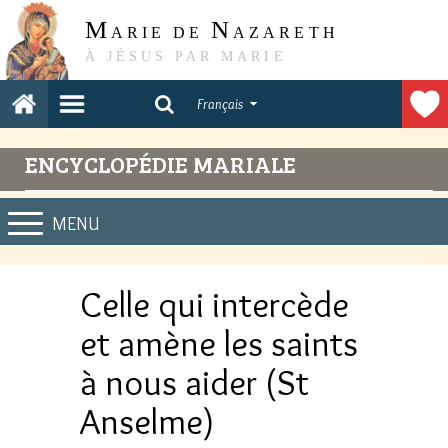
M
N
ARIE DE
AZARETH
À JÉSUS PAR MARIE
Français
ENCYCLOPÉDIE MARIALE
MENU
Celle qui intercède
et amène les saints
à nous aider (St
Anselme)