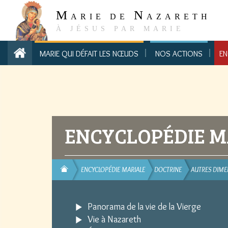
M
N
ARIE DE
AZARETH
À JÉSUS PAR MARIE
MARIE QUI DÉFAIT LES NŒUDS
NOS ACTIONS
EN
ENCYCLOPÉDIE M
ENCYCLOPÉDIE MARIALE
DOCTRINE
AUTRES DIM
Panorama de la vie de la Vierge
Vie à Nazareth