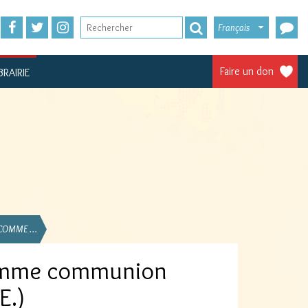
Français
Faire un don
BRAIRIE
E COMME …
comme communion
E.)