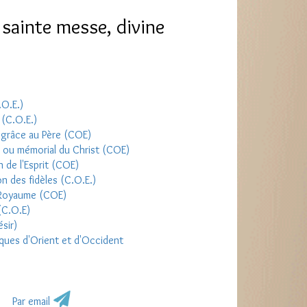
 sainte messe, divine
.O.E.)
 (C.O.E.)
 grâce au Père (COE)
 ou mémorial du Christ (COE)
 de l'Esprit (COE)
 des fidèles (C.O.E.)
 Royaume (COE)
 (C.O.E)
sir)
tiques d'Orient et d'Occident
Par email