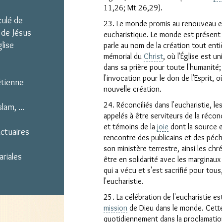
11,26; Mt 26,29).
culé de
23. Le monde promis au renouveau es
 de Jésus
eucharistique. Le monde est présent d
glise
parle au nom de la création tout ent
mémorial du
Christ
, où l'Église est u
dans sa prière pour toute l'humanit
l'invocation pour le don de l'Esprit, où
étienne
nouvelle création.
24. Réconciliés dans l'eucharistie, 
lam, ...
appelés à être serviteurs de la récon
et témoins de la
joie
dont la source es
nctuaires
rencontre des publicains et des péch
son ministère terrestre, ainsi les chr
ariales
être en solidarité avec les marginaux 
qui a vécu et s'est sacrifié pour to
l'eucharistie.
25. La célébration de l'eucharistie es
mission
de Dieu dans le monde. Cette
quotidiennement dans la proclamation 