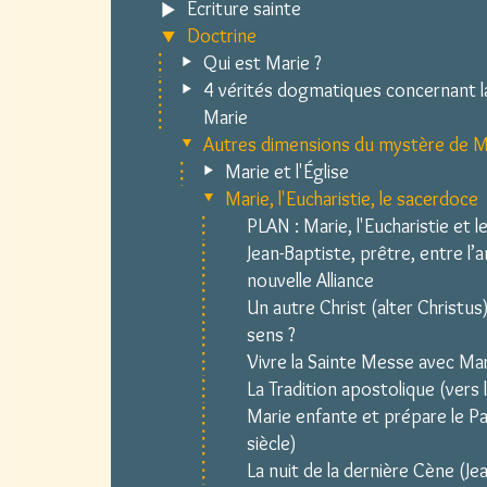
Écriture sainte
Doctrine
Qui est Marie ?
4 vérités dogmatiques concernant l
Marie
Autres dimensions du mystère de M
Marie et l'Église
Marie, l'Eucharistie, le sacerdoce
PLAN : Marie, l'Eucharistie et 
Jean-Baptiste, prêtre, entre l’a
nouvelle Alliance
Un autre Christ (alter Christus
sens ?
Vivre la Sainte Messe avec Ma
La Tradition apostolique (vers 
Marie enfante et prépare le Pai
siècle)
La nuit de la dernière Cène (Jea