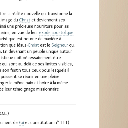
ffre la réalité nouvelle qui transforme la
 l'image du
Christ
et deviennent ses
ainsi une précieuse nourriture pour les
èlerins, en vue de leur
exode
apostolique
istique est nourrie de manière à
tion que Jésus-
Christ
est le
Seigneur
qui
 En devenant un peuple unique autour
ristique doit nécessairement être
ui sont au-delà de ses limites visibles,
à son festin tous ceux pour lesquels il
e puissent se réunir en une pleine
nger le même pain et boire à la même
 de leur témoignage missionnaire
O.E.)
ocument de
Foi
et constitution n° 111)