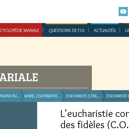
CYCLOPÉDIE MARIALE
QUESTIONS DE FOI
ACTUALITÉS
LI
ARIALE
ENSIONS DU…
MARIE, L'EUCHARISTIE…
L'EUCHARISTIE (CÈNE,…
L'EUCHARISTI
L'eucharistie 
des fidèles (C.O.