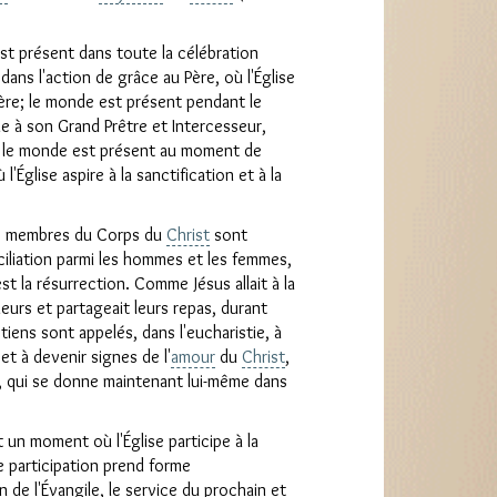
t présent dans toute la célébration
ans l'action de grâce au Père, où l'Église
ière; le monde est présent pendant le
nie à son Grand Prêtre et Intercesseur,
é; le monde est présent au moment de
 l'Église aspire à la sanctification et à la
les membres du Corps du
Christ
sont
ciliation parmi les hommes et les femmes,
t la résurrection. Comme Jésus allait à la
eurs et partageait leurs repas, durant
étiens sont appelés, dans l'eucharistie, à
et à devenir signes de l'
amour
du
Christ
,
us, qui se donne maintenant lui-même dans
t un moment où l'Église participe à la
 participation prend forme
de l'Évangile, le service du prochain et