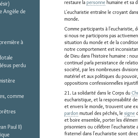
restaure la
personne
humaine et sa d
ésir)
e Angèle de
L'eucharistie entraîne le croyant dans
monde.
Comme participants à l'eucharistie,
si nous ne participons pas activemen
 première à
situation du monde et de la conditio
notre comportement est inconsistant
de Dieu dans l'histoire humaine : n
dotale
continuel parla persistance de relati
 Jésus perdu
société, par les nombreuses divisions
matériel et aux politiques du pouvoir,
nistère
oppositions confessionnelles injusti
21. La solidarité dans le Corps du
Chr
tres, comme
eucharistique, et la responsabilité de
et envers le monde, trouvent une expr
prêtres
pardon
mutuel des péchés, le
signe
d
et boire ensemble, porter les élémen
an Paul II)
prisonniers ou célébrer l'eucharistie 
fraternel dans l'eucharistie sont di
tique