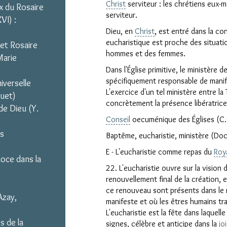
Christ
serviteur : les chrétiens eux-
x du Rosaire
serviteur.
VI) :
Dieu, en
Christ
, est entré dans la con
eucharistique est proche des situati
et Rosaire
hommes et des femmes.
Marie
Dans l'Église primitive, le ministère 
spécifiquement responsable de manife
iverselle
Clo
L'exercice d'un tel ministère entre la
quet)
concrètement la présence libératric
de Dieu (Y.
Conseil
oecuménique des Églises (C.
is
Baptême, eucharistie, ministère (D
E - L'eucharistie comme repas du
Roy
doce dans la
22. L'eucharistie ouvre sur la vision
renouvellement final de la création, 
ce renouveau sont présents dans le 
Azay,
manifeste et où les êtres humains tra
L'eucharistie est la fête dans laquell
s de la
signes, célèbre et anticipe dans la
jo