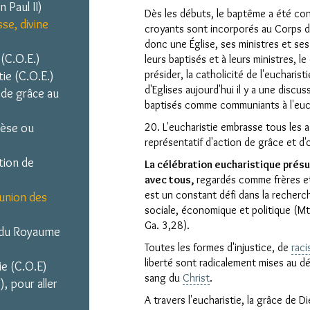
 Paul II)
Dès les débuts, le baptême a été c
se, divine
croyants sont incorporés au Corps 
donc une Église, ses ministres et ses 
 (C.O.E.)
leurs baptisés et à leurs ministres, le 
présider, la catholicité de l'euchari
tie (C.O.E.)
d'Eglises aujourd'hui il y a une discu
 de grâce au
baptisés comme communiants à l'euch
nèse ou
20. L'eucharistie embrasse tous les as
représentatif d'action de grâce et d
tion de
La célébration eucharistique présu
avec tous,
regardés comme frères et
est un constant défi dans la recherch
union des
sociale, économique et politique (Mt
Ga. 3,28).
 du Royaume
Toutes les formes d'injustice, de
rac
liberté sont radicalement mises au d
ie (C.O.E)
sang du
Christ
.
, pour aller
A travers l'eucharistie, la grâce de 