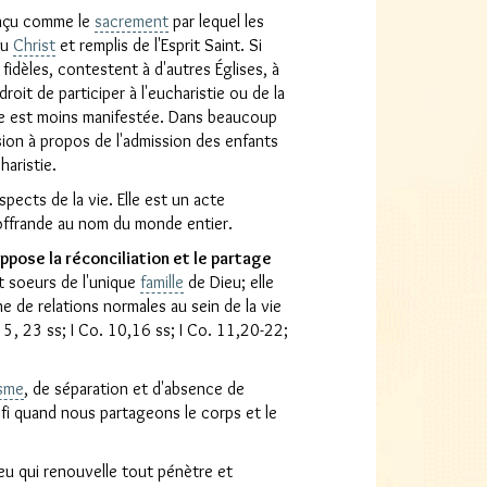
onçu comme le
sacrement
par lequel les
du
Christ
et remplis de l'Esprit Saint. Si
fidèles, contestent à d'autres Églises, à
droit de participer à l'eucharistie ou de la
stie est moins manifestée. Dans beaucoup
ssion à propos de l'admission des enfants
aristie.
pects de la vie. Elle est un acte
'offrande au nom du monde entier.
ppose la réconciliation et le partage
 soeurs de l'unique
famille
de Dieu; elle
e de relations normales au sein de la vie
 5, 23 ss; I Co. 10,16 ss; I Co. 11,20-22;
isme
, de séparation et d'absence de
éfi quand nous partageons le corps et le
Dieu qui renouvelle tout pénètre et