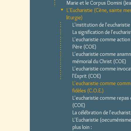
Marie et le Corpus Domini (Jean
L'Eucharistie (Cène, sainte mes
liturgie)
L'institution de l'eucharistie
La signification de l'eucharis
L'eucharistie comme action
Père (COE)
L'eucharistie comme anam
mémorial du Christ (COE)
L'eucharistie comme invoca
l'Esprit (COE)
L'eucharistie comme comm
fidèles (C.O.E.)
L'eucharistie comme repas
(COE)
La célébration de l'eucharist
L'Eucharistie (oecuménisme)
plus loin :