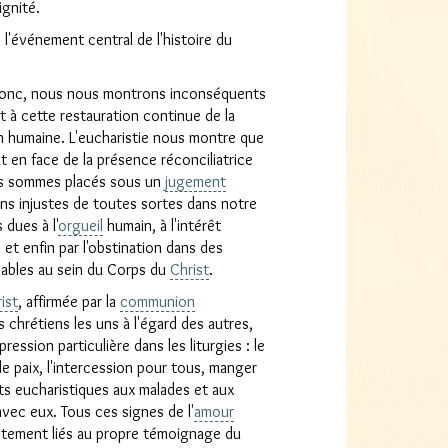
ignité.
 l'événement central de l'histoire du
 donc, nous nous montrons inconséquents
t à cette restauration continue de la
n humaine. L'eucharistie nous montre que
 en face de la présence réconciliatrice
ous sommes placés sous un
jugement
ons injustes de toutes sortes dans notre
 dues à l'
orgueil
humain, à l'intérêt
 et enfin par l'obstination dans des
fiables au sein du Corps du
Christ
.
ist
, affirmée par la
communion
s chrétiens les uns à l'égard des autres,
ession particulière dans les liturgies : le
e paix, l'intercession pour tous, manger
ts eucharistiques aux malades et aux
avec eux. Tous ces signes de l'
amour
rectement liés au propre témoignage du