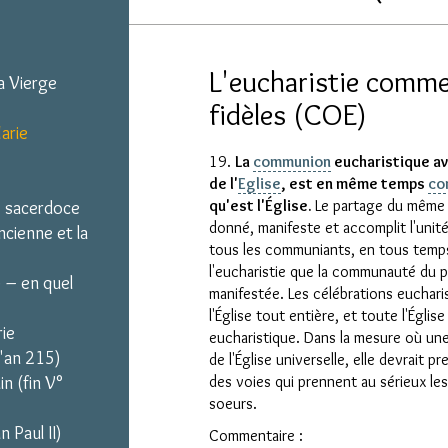
L'eucharistie comm
a Vierge
fidèles (COE)
arie
19.
La
communion
eucharistique av
de l'
Eglise
, est en même temps
co
qu'est l'Église.
Le partage du même 
le sacerdoce
donné, manifeste et accomplit l'unit
ncienne et la
tous les communiants, en tous temps
l'eucharistie que la communauté du 
) – en quel
manifestée. Les célébrations euchari
l'Église tout entière, et toute l'Égli
rie
eucharistique. Dans la mesure où une
l'an 215)
de l'Église universelle, elle devrait 
n (fin V°
des voies qui prennent au sérieux le
soeurs.
n Paul II)
Commentaire :