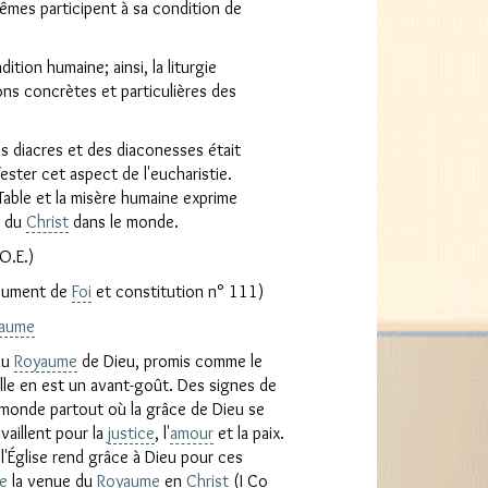
mêmes participent à sa condition de
dition humaine; ainsi, la liturgie
ons concrètes et particulières des
des diacres et des diaconesses était
ster cet aspect de l'eucharistie.
se
 Table et la misère humaine exprime
e du
Christ
dans le monde.
O.E.)
ocument de
Foi
et constitution n° 111)
aume
 du
Royaume
de Dieu, promis comme le
elle en est un avant-goût. Des signes de
monde partout où la grâce de Dieu se
vaillent pour la
justice
, l'
amour
et la paix.
e l'Église rend grâce à Dieu pour ces
ie
la venue du
Royaume
en
Christ
(I Co