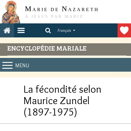
M
N
ARIE DE
AZARETH
À JÉSUS PAR MARIE
Français
ENCYCLOPÉDIE MARIALE
MENU
La fécondité selon
Maurice Zundel
(1897-1975)