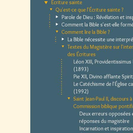
Écriture sainte
Qu'est-ce que l'Écriture sainte ?
Parole de Dieu : Révélation et ins
Comment la Bible s'est-elle form
Comment lire la Bible ?
La Bible nécessite une interpr
Textes du Magistère sur l'inte
des Écritures
Léon XIII, Providentissimus
(1893)
Pie XII, Divino afflante Spir
Le Catéchisme de l'Église c
(1992)
Saint Jean-Paul II, discours à 
Commission biblique pontif
Deux erreurs opposées 
réponses du magistère
Incarnation et inspiratio