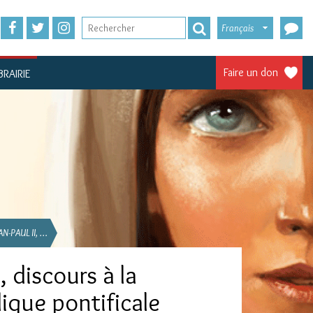
Français
Faire un don
BRAIRIE
AN-PAUL II, …
, discours à la
ique pontificale