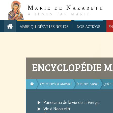
M
N
ARIE DE
AZARETH
À JÉSUS PAR MARIE
MARIE QUI DÉFAIT LES NŒUDS
NOS ACTIONS
EN
ENCYCLOPÉDIE M
ENCYCLOPÉDIE MARIALE
ÉCRITURE SAINTE
QU'EST
Panorama de la vie de la Vierge
Vie à Nazareth