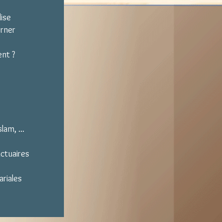
lise
erner
ent ?
lam, ...
nctuaires
ariales