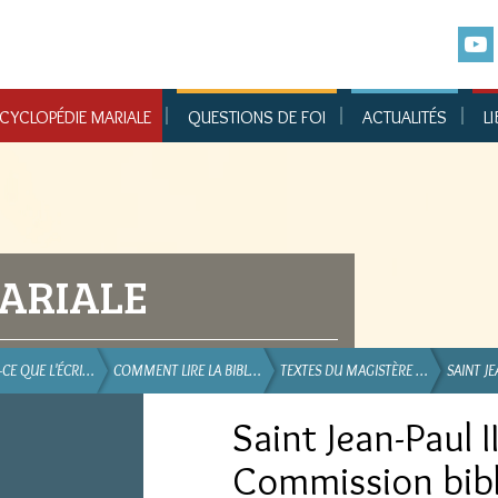
CYCLOPÉDIE MARIALE
QUESTIONS DE FOI
ACTUALITÉS
LI
ARIALE
-CE QUE L'ÉCRI…
COMMENT LIRE LA BIBL…
TEXTES DU MAGISTÈRE …
SAINT JE
Saint Jean-Paul II
Commission bibl