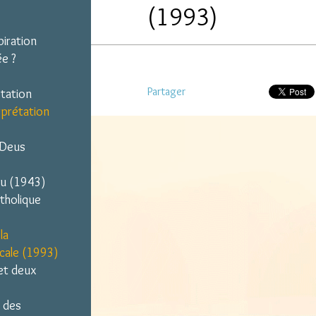
(1993)
piration
ée ?
Partager
étation
rprétation
 Deus
itu (1943)
atholique
la
icale (1993)
et deux
n des