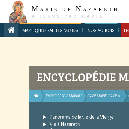
M
N
ARIE DE
AZARETH
À JÉSUS PAR MARIE
MARIE QUI DÉFAIT LES NŒUDS
NOS ACTIONS
EN
ENCYCLOPÉDIE M
ENCYCLOPÉDIE MARIALE
PRIER MARIE, PRIER A…
Panorama de la vie de la Vierge
Vie à Nazareth