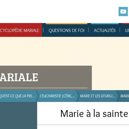
CYCLOPÉDIE MARIALE
QUESTIONS DE FOI
ACTUALITÉS
LI
ARIALE
QU'EST-CE QUE LA PRI…
L'EUCHARISTIE (CÈNE,…
MARIE ET LES LITURGI…
MARI
Marie à la saint