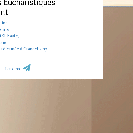
es Eucharistiques
ent
ntine
ienne
(St Basile)
ique
que réformée à Grandchamp
Par email