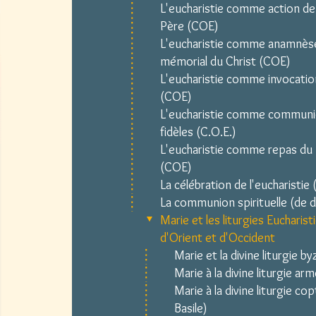
L'eucharistie comme action de
Père (COE)
L'eucharistie comme anamnès
mémorial du Christ (COE)
L'eucharistie comme invocation
(COE)
L'eucharistie comme communi
fidèles (C.O.E.)
L'eucharistie comme repas d
(COE)
La célébration de l'eucharistie 
La communion spirituelle (de d
Marie et les liturgies Eucharist
d'Orient et d'Occident
Marie et la divine liturgie b
Marie à la divine liturgie ar
Marie à la divine liturgie cop
Basile)