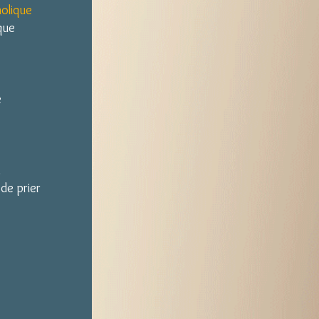
holique
ique
e
.
de prier