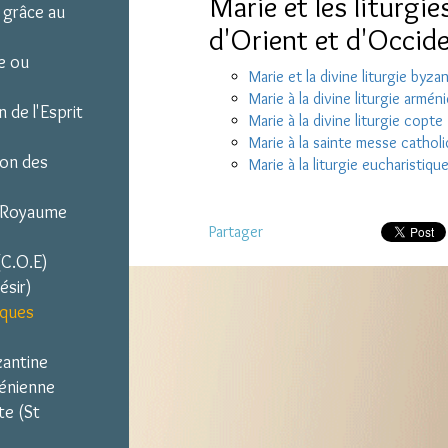
Marie et les liturgi
 grâce au
d'Orient et d'Occid
e ou
Marie et la divine liturgie byza
Marie à la divine liturgie armén
 de l'Esprit
Marie à la divine liturgie copte 
Marie à la sainte messe cathol
on des
Marie à la liturgie eucharisti
u Royaume
Partager
(C.O.E)
ésir)
iques
yzantine
ménienne
te (St