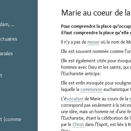
Marie au coeur de la
lam, ...
Pour comprendre la place qu’occup
il faut comprendre la place qu’elle 
nctuaires
Il n’y a pas de
messe
où le nom de Ma
Elle est souvent nommée comme l’une
ariales
Elle est également citée pour évoque
hommes avec Dieu et les saints, qui s
l’Eucharistie anticipe.
et
Elle est enfin invoquée pour soulign
laquelle la
communion
eucharistique f
L’é
vocation
de Marie au cours de la
correspond pas seulement à la néces
une idée, mais un homme né d’une fe
l’Eucharistie, étant la célébration d
aint (comme
par le
Christ
dans l’Esprit, est liée à 
Dieu.