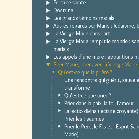
Écriture sainte
Doctrine
Les grands témoins marials
Autres regards sur Marie : Judaïsme, Is
La Vierge Marie dans l'art
La Vierge Marie remplit le monde : sa
marials
Les appels d'une mère : apparitions m
Prier Marie, prier avec la Vierge Marie
Qu'est-ce que la prière ?
Une rencontre qui guérit, sauve 
transforme
Qu'est-ce que prier ?
Prier dans la paix, la foi, l'amour
La lectio divina (lecture croyante)
Prier les Psaumes
Prier le Père, le Fils et l'Esprit S
Marie)