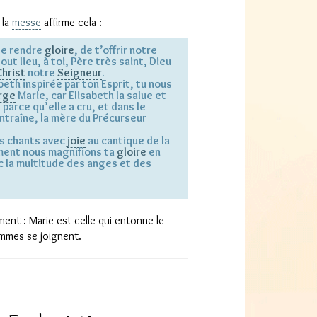
 la
messe
affirme cela :
 te rendre
gloire
, de t’offrir notre
ut lieu, à toi, Père très saint, Dieu
Christ
notre
Seigneur
.
beth inspirée par ton Esprit, tu nous
rge
Marie, car Elisabeth la salue et
arce qu’elle a cru, et dans le
entraîne, la mère du Précurseur
os chants avec
joie
au cantique de la
ment nous magnifions ta
gloire
en
 la multitude des anges et des
ement : Marie est celle qui entonne le
mmes se joignent.