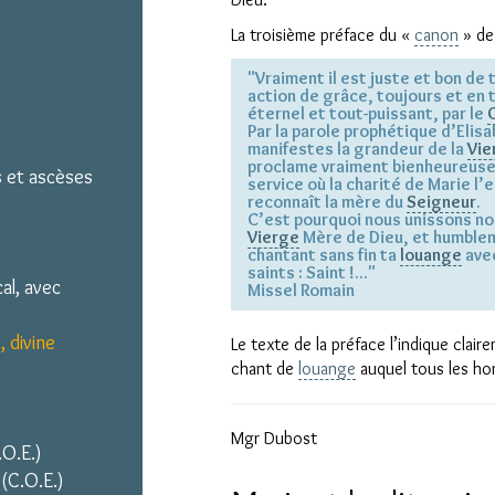
La troisième préface du «
canon
» de
"Vraiment il est juste et bon de
action de grâce, toujours et en to
éternel et tout-puissant, par le
Par la parole prophétique d’Elisa
manifestes la grandeur de la
Vie
proclame vraiment bienheureuse p
s et ascèses
service où la charité de Marie l’
reconnaît la mère du
Seigneur
.
C’est pourquoi nous unissons n
Vierge
Mère de Dieu, et humble
chantant sans fin ta
louange
avec
saints : Saint !..."
al, avec
Missel Romain
, divine
Le texte de la préface l’indique clair
chant de
louange
auquel tous les ho
Mgr Dubost
.O.E.)
 (C.O.E.)