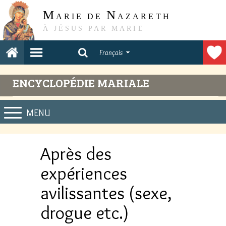
M
N
ARIE DE
AZARETH
À JÉSUS PAR MARIE
Français
ENCYCLOPÉDIE MARIALE
MENU
Après des
expériences
avilissantes (sexe,
drogue etc.)