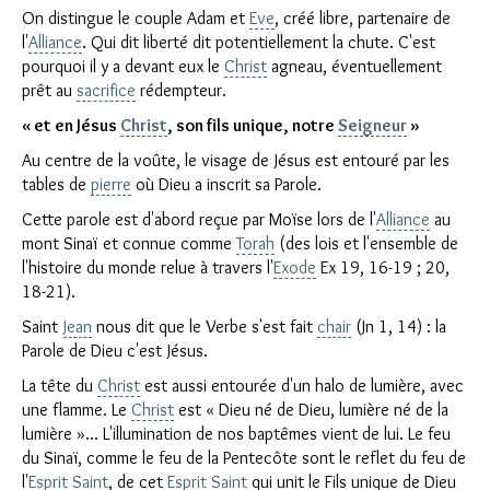
On distingue le couple Adam et
Eve
, créé libre, partenaire de
l'
Alliance
. Qui dit liberté dit potentiellement la chute. C'est
pourquoi il y a devant eux le
Christ
agneau, éventuellement
prêt au
sacrifice
rédempteur.
« et en Jésus
Christ
, son fils unique, notre
Seigneur
»
Au centre de la voûte, le visage de Jésus est entouré par les
tables de
pierre
où Dieu a inscrit sa Parole.
Cette parole est d'abord reçue par Moïse lors de l'
Alliance
au
mont Sinaï et connue comme
Torah
(des lois et l'ensemble de
l'histoire du monde relue à travers l'
Exode
Ex 19, 16-19 ; 20,
18-21).
Saint
Jean
nous dit que le Verbe s'est fait
chair
(Jn 1, 14) : la
Parole de Dieu c'est Jésus.
La tête du
Christ
est aussi entourée d'un halo de lumière, avec
une flamme. Le
Christ
est « Dieu né de Dieu, lumière né de la
lumière »... L'illumination de nos baptêmes vient de lui. Le feu
du Sinaï, comme le feu de la Pentecôte sont le reflet du feu de
l'
Esprit Saint
, de cet
Esprit Saint
qui unit le Fils unique de Dieu