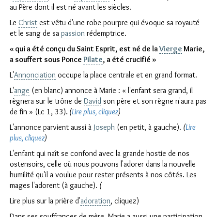
au Père dont il est né avant les siècles.
Le
Christ
est vêtu d'une robe pourpre qui évoque sa royauté
et le sang de sa
passion
rédemptrice.
« qui a été conçu du Saint Esprit, est né de la
Vierge
Marie,
a souffert sous Ponce
Pilate
, a été crucifié »
L'
Annonciation
occupe la place centrale et en grand format.
L'
ange
(en blanc) annonce à Marie : « l'enfant sera grand, il
règnera sur le trône de
David
son père et son règne n'aura pas
de fin » (Lc 1, 33).
(
Lire plus, cliquez
)
L'annonce parvient aussi à
Joseph
(en petit, à gauche).
(
Lire
plus, cliquez
)
L'enfant qui naît se confond avec la grande hostie de nos
ostensoirs, celle où nous pouvons l'adorer dans la nouvelle
humilité qu'il a voulue pour rester présents à nos côtés. Les
mages l'adorent (à gauche).
(
Lire plus sur la prière d'
adoration
, cliquez)
Dans ses souffrances de mère, Marie a aussi une participation