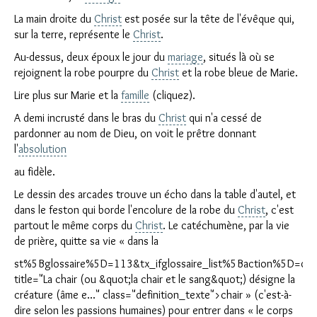
La main droite du
Christ
est posée sur la tête de l'évêque qui,
sur la terre, représente le
Christ
.
Au-dessus, deux époux le jour du
mariage
, situés là où se
rejoignent la robe pourpre du
Christ
et la robe bleue de Marie.
Lire plus sur Marie et la
famille
(cliquez).
A demi incrusté dans le bras du
Christ
qui n'a cessé de
pardonner au nom de Dieu, on voit le prêtre donnant
l'
absolution
au fidèle.
Le dessin des arcades trouve un écho dans la table d'autel, et
dans le feston qui borde l'encolure de la robe du
Christ
, c'est
partout le même corps du
Christ
. Le catéchumène, par la vie
de prière, quitte sa vie « dans la
st%5Bglossaire%5D=113&tx_ifglossaire_list%5Baction%5D=detai
title="La chair (ou &quot;la chair et le sang&quot;) désigne la
créature (âme e..." class="definition_texte">chair » (c'est-à-
dire selon les passions humaines) pour entrer dans « le corps