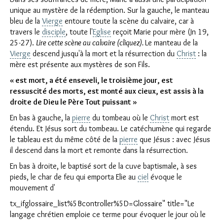
unique au mystère de la rédemption. Sur la gauche, le manteau
bleu de la
Vierge
entoure toute la scène du calvaire, car à
travers le
disciple
, toute l'
Eglise
reçoit Marie pour mère (Jn 19,
25-27).
Lire cette scène au calvaire (cliquez).
Le manteau de la
Vierge
descend jusqu'à la mort et la résurrection du
Christ
: la
mère est présente aux mystères de son Fils.
Clo
« est mort, a été enseveli, le troisième jour, est
ressuscité des morts, est monté aux cieux, est assis à la
droite de Dieu le Père Tout puissant »
En bas à gauche, la
pierre
du tombeau où le
Christ
mort est
étendu. Et Jésus sort du tombeau. Le catéchumène qui regarde
le tableau est du même côté de la
pierre
que Jésus : avec Jésus
il descend dans la mort et remonte dans la résurrection.
En bas à droite, le baptisé sort de la cuve baptismale, à ses
pieds, le char de feu qui emporta Elie au
ciel
évoque le
mouvement d'
tx_ifglossaire_list%5Bcontroller%5D=Glossaire" title="Le
langage chrétien emploie ce terme pour évoquer le jour où le