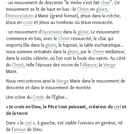
- un mouvement de descente "le Verbe s'est fait
chair
". Ce
mouvement se lit de haut en bas : le
Christ
en
gloire
,
l'
Annonciation
à Marie (grand format), Jésus dans la crèche,
Jésus en
croix
et Jésus au tombeau où Jésus ressuscite.
- un mouvement d'
Ascension
dans la
gloire
. Le mouvement
commence en bas, avec le
Christ
ressuscité, le char qui
emporta Elie dans la
gloire
, le baptisé, la table eucharistique...
nous sommes entraînés dans la
gloire
, par le
Christ
médiateur,
dans la voûte céleste, où l'on voit la foule des saints. Au côté
du
Christ
, telle l'épouse des noces de l'
Alliance
, la
Vierge
Marie.
Nous rencontrons ainsi la
Vierge
Marie dans le mouvement de
descente et dans le mouvement de montée.
Une icône du
Credo
de l'Église...
« Je crois en Dieu, le Père tout puissant, créateur du
ciel
et
de la terre
Dans « le
ciel
», à gauche, est visible l'univers en genèse, né
de l'
amour
de Dieu.