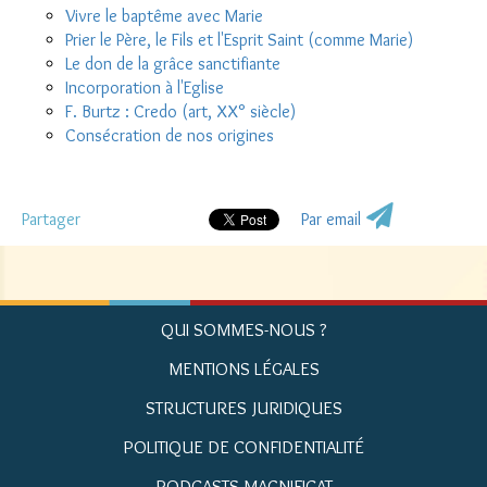
Vivre le baptême avec Marie
Prier le Père, le Fils et l'Esprit Saint (comme Marie)
Le don de la grâce sanctifiante
Incorporation à l'Eglise
F. Burtz : Credo (art, XX° siècle)
Consécration de nos origines
Partager
Par email
QUI SOMMES-NOUS ?
MENTIONS LÉGALES
STRUCTURES JURIDIQUES
POLITIQUE DE CONFIDENTIALITÉ
PODCASTS MAGNIFICAT