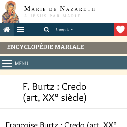
M
N
ARIE DE
AZARETH
À JÉSUS PAR MARIE
Français
ENCYCLOPÉDIE MARIALE
MENU
F. Burtz : Credo
(art, XX° siècle)
Françoise Burtz : Credo (art, XX°