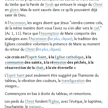
du Verbe que la Parole de
Torah
qui entoure le visage du
Christ
en
gloire
. Mais ils sont sauvés dans ce qu'ils pouvaient déjà
saisir de Dieu.
A l'
Ascension
, les anges disent que Jésus "viendra comme cela,
de la même manière dont vous l'avez vu s'en aller vers le
ciel
."
(Ac 1, 11). Parce que l'
Assomption
de Marie comporte des
analogies avec l'
Ascension
(
lire plus, cliquez)
, la tradition des
Eglises considère volontiers la présence de Marie au moment
du retour du
Christ
(
lire plus, cliquez)
.
« Je crois en l'
Esprit Saint
, à la
Eglise
catholique
, à la
communion
des saints, à la ré
mission
des péchés, à la
résurrection de la
chair
, à la vie éternelle »
L'
Esprit Saint
peut seulement être suggéré par l'harmonie du
tableau, la vibration des couleurs, la
transfiguration
des
visages...
Commençons en bas à droite du tableau, et remontons.
Les pieds du
Christ
fondent l'
Eglise
, avec l'évêque, le baptême,
l'eucharistie, le
mariage
...