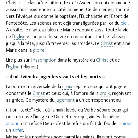
Christ r..." class="definition_texte">Ascension qui commence
aussi dans l'existence du catéchumène. Ce dernier est tourné
vers l'évêque qui donne le baptême, l'Eucharistie et l'Esprit de
Pentecôte. Les scènes sont déjà transfigurées par l'or du
ciel
.
A droite, le manteau bleu de Marie recouvre aussi toute la vie
de l'
Eglise
et on peut le suivre en remontant tout le tableau
jusqu'à la tête, jusqu'à traverser les arcades. Le
Christ
entraîne
Marie dans la
gloire
.
Lire plus sur l'
Assomption
dans le mystère du
Christ
et de
l'
Eglise
(cliquez).
« d'où il viendra juger les vivants et les morts »
La poutre transversale de la
croix
sépare ceux qui ont jugé et
condamné le
Christ
et ceux qui, à l'ombre de la
croix
, reçoivent
sa grâce. Ce mystère du
jugement
a un correspondant au
nition_texte">ciel, où la main levée du Verbe sépare ceux qui
ont retrouvé l'image de Dieu et ceux qui, aimés du même
amour
, ont refusé Dieu - c'est le refus qui fait du feu de l'
amour
un
enfer
.
Moïse et les prophètes sont parmi les saints. Ils n'ont connu