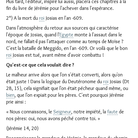
Plus tard, l'éditeur, inspiré lui aussi, placera ces chapitres à la
fin du livre de Jérémie pour l'achever dans l'espérance.
2°) A la mort du
roi
Josias en l'an -609.
Dans l'atmosphère du retour aux sources qui caractérise
l'époque de Josias, quand l'
Egypte
monte à l'assaut dans le
nord, ne fallait-il pas l'attaquer comme au temps de Moïse ?
C'est la bataille de Meggido, en l'an -609. Or voilà que le bon
roi
Josias est tué, avant même d'avoir combattu !
Qu'est-ce que cela voulait dire ?
Le malheur arrive alors que l'on s'était converti, alors qu'on
était juste ! Dans la logique du Deutéronome du
roi
Josias (Dt
28, 15), cela signifiait que l'on était pécheur quand même, ou
bien
, que l'on expiait pour les pères. C'est pourquoi Jérémie
prie ainsi :
« Nous connaissons, le
Seigneur
, notre impiété, la
faute
de
nos pères: oui, nous avons péché contre toi. »
(Jérémie 14, 20)