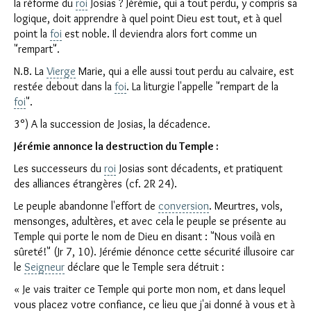
la réforme du
roi
Josias ? Jérémie, qui a tout perdu, y compris sa
logique, doit apprendre à quel point Dieu est tout, et à quel
point la
foi
est noble. Il deviendra alors fort comme un
"rempart".
N.B. La
Vierge
Marie, qui a elle aussi tout perdu au calvaire, est
restée debout dans la
foi
. La liturgie l'appelle "rempart de la
foi
".
3°) A la succession de Josias, la décadence.
Jérémie annonce la destruction du Temple :
Les successeurs du
roi
Josias sont décadents, et pratiquent
des alliances étrangères (cf. 2R 24).
Le peuple abandonne l'effort de
conversion
. Meurtres, vols,
mensonges, adultères, et avec cela le peuple se présente au
Temple qui porte le nom de Dieu en disant : "Nous voilà en
sûreté!" (Jr 7, 10). Jérémie dénonce cette sécurité illusoire car
le
Seigneur
déclare que le Temple sera détruit :
« Je vais traiter ce Temple qui porte mon nom, et dans lequel
vous placez votre confiance, ce lieu que j'ai donné à vous et à