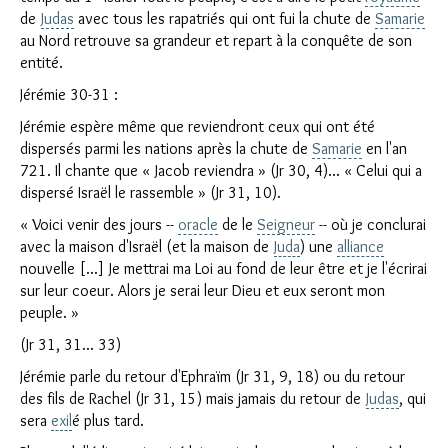
de
Judas
avec tous les rapatriés qui ont fui la chute de
Samarie
au Nord retrouve sa grandeur et repart à la conquête de son
entité.
Jérémie 30-31 :
Jérémie espère même que reviendront ceux qui ont été
dispersés parmi les nations après la chute de
Samarie
en l'an
721. Il chante que « Jacob reviendra » (Jr 30, 4)... « Celui qui a
dispersé Israël le rassemble » (Jr 31, 10).
« Voici venir des jours --
oracle
de le
Seigneur
-- où je conclurai
avec la maison d'Israël (et la maison de
Juda
) une
alliance
nouvelle [...] Je mettrai ma Loi au fond de leur être et je l'écrirai
sur leur coeur. Alors je serai leur Dieu et eux seront mon
peuple. »
(Jr 31, 31... 33)
Jérémie parle du retour d'Ephraïm (Jr 31, 9, 18) ou du retour
des fils de Rachel (Jr 31, 15) mais jamais du retour de
Judas
, qui
sera
exil
é plus tard.