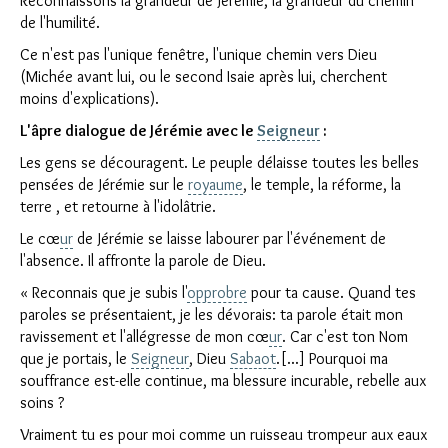
Reconnaissons la grandeur de Jérémie, la grandeur du chemin
de l'humilité.
Ce n'est pas l'unique fenêtre, l'unique chemin vers Dieu
(Michée avant lui, ou le second Isaie après lui, cherchent
moins d'explications).
L'âpre dialogue de Jérémie avec le
Seigneur
:
Les gens se découragent. Le peuple délaisse toutes les belles
pensées de Jérémie sur le
royaume
, le temple, la réforme, la
terre , et retourne à l'idolâtrie.
Le cœ
ur
de Jérémie se laisse labourer par l'événement de
l'absence. Il affronte la parole de Dieu.
« Reconnais que je subis l'
opprobre
pour ta cause. Quand tes
paroles se présentaient, je les dévorais: ta parole était mon
ravissement et l'allégresse de mon cœ
ur
. Car c'est ton Nom
que je portais, le
Seigneur
, Dieu
Sabaot
.[...] Pourquoi ma
souffrance est-elle continue, ma blessure incurable, rebelle aux
soins ?
Vraiment tu es pour moi comme un ruisseau trompeur aux eaux