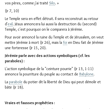
vos pères, comme j'ai traité
Silo
. »
(Jr 7, 10)
Le Temple sera en effet détruit. Il sera reconstruit au retour
Clo
d'
exil
. Jésus annoncera lui aussi la destruction du (second)
Temple, c'est pourquoi on le comparera à Jérémie.
Pour avoir annoncé la ruine du Temple et de Jérusalem, on veut
mettre Jérémie à mort (Jr 26), mais la
foi
en Dieu fait de Jérémie
une forteresse (Jr 15, 20).
Jérémie parle avec des actions symboliques (cf. les
paraboles) :
L'action symbolique de la "ceinture pourrie" (Jr 13, 1-11)
annonce la pourriture du peuple au contact de
Babylone
.
La
parabole
du potier dit la liberté de Dieu qui peut démolir et
bâtir (Jr 18).
Vraies et fausses prophéties :