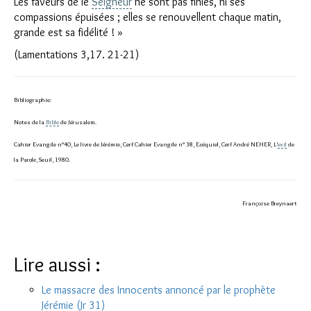
Les faveurs de le
Seigneur
ne sont pas finies, ni ses
compassions épuisées ; elles se renouvellent chaque matin,
grande est sa fidélité ! »
(Lamentations 3,17. 21-21)
Bibliographie:
Notes de la
Bible
de Jérusalem.
Cahier Evangile n°40, Le livre de Jérémie, Cerf Cahier Evangile n° 38, Ezéquiel, Cerf André NEHER, L’
exil
de
la Parole, Seuil, 1980.
Françoise Breynaert
Lire aussi :
Le massacre des Innocents annoncé par le prophète
Jérémie (Jr 31)