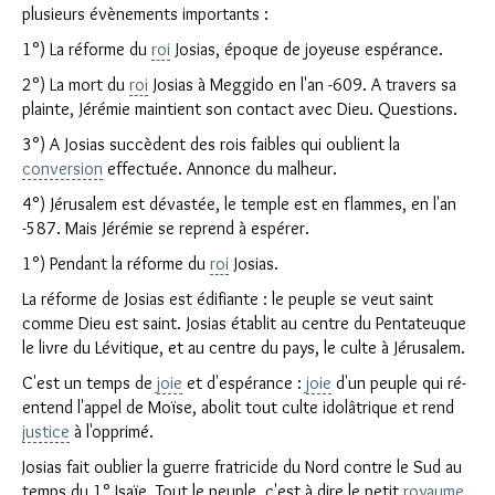
plusieurs évènements importants :
1°) La réforme du
roi
Josias, époque de joyeuse espérance.
2°) La mort du
roi
Josias à Meggido en l'an -609. A travers sa
plainte, Jérémie maintient son contact avec Dieu. Questions.
3°) A Josias succèdent des rois faibles qui oublient la
conversion
effectuée. Annonce du malheur.
4°) Jérusalem est dévastée, le temple est en flammes, en l'an
-587. Mais Jérémie se reprend à espérer.
1°) Pendant la réforme du
roi
Josias.
La réforme de Josias est édifiante : le peuple se veut saint
comme Dieu est saint. Josias établit au centre du Pentateuque
le livre du Lévitique, et au centre du pays, le culte à Jérusalem.
C'est un temps de
joie
et d'espérance :
joie
d'un peuple qui ré-
entend l'appel de Moïse, abolit tout culte idolâtrique et rend
justice
à l'opprimé.
Josias fait oublier la guerre fratricide du Nord contre le Sud au
temps du 1° Isaïe. Tout le peuple, c'est à dire le petit
royaume