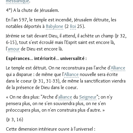
messianique
.
4°) A la chute de Jérusalem.
En l'an 597, le temple est incendié, Jérusalem détruite, les
notables déportés à
Babylone
(2
Roi
25).
Jérémie se tait devant Dieu, il attend, il achète un champ (Jr 32,
6-15), tout s'est écroulé mais l'Esprit saint est encore là,
l'
amour
de Dieu est encore là.
Espérances... intériorité... universalité :
Le temple est détruit. On ne reconstruira pas l'arche d'
Alliance
qui a disparue : de même que l'
Alliance
nouvelle sera écrite
dans le coeur (Jr 31, 31-33), de même la sanctification viendra
de la présence de Dieu dans le coeur.
« On ne dira plus: "Arche d'
alliance
du
Seigneur
"; on n'y
pensera plus, on ne s'en souviendra plus, on ne s'en
préoccupera plus, on n'en construira plus d'autre. »
(Jr 3, 16)
Cette dimension intérieure ouvre à l'universel :