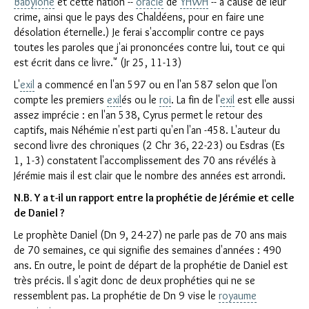
Babylone
et cette nation --
oracle
de
YHWH
-- à cause de leur
crime, ainsi que le pays des Chaldéens, pour en faire une
désolation éternelle.) Je ferai s'accomplir contre ce pays
toutes les paroles que j'ai prononcées contre lui, tout ce qui
est écrit dans ce livre." (Jr 25, 11-13)
L'
exil
a commencé en l'an 597 ou en l'an 587 selon que l'on
compte les premiers
exil
és ou le
roi
. La fin de l'
exil
est elle aussi
assez imprécie : en l'an 538, Cyrus permet le retour des
captifs, mais Néhémie n'est parti qu'en l'an -458. L'auteur du
second livre des chroniques (2 Chr 36, 22-23) ou Esdras (Es
1, 1-3) constatent l'accomplissement des 70 ans révélés à
Jérémie mais il est clair que le nombre des années est arrondi.
N.B. Y a t-il un rapport entre la prophétie de Jérémie et celle
de Daniel ?
Le prophète Daniel (Dn 9, 24-27) ne parle pas de 70 ans mais
de 70 semaines, ce qui signifie des semaines d'années : 490
ans. En outre, le point de départ de la prophétie de Daniel est
très précis. Il s'agit donc de deux prophéties qui ne se
ressemblent pas. La prophétie de Dn 9 vise le
royaume