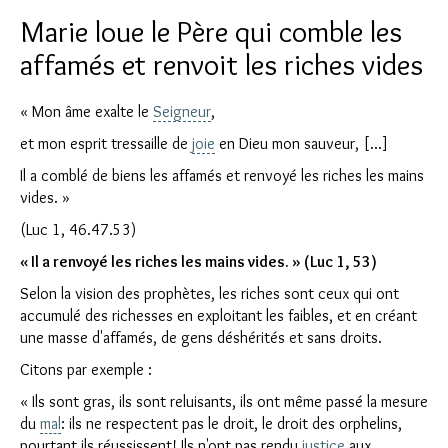
Marie loue le Père qui comble les
affamés et renvoit les riches vides
« Mon âme exalte le
Seigneur
,
et mon esprit tressaille de
joie
en Dieu mon sauveur, [...]
Il a comblé de biens les affamés et renvoyé les riches les mains
vides. »
(Luc 1, 46.47.53)
« Il a renvoyé les riches les mains vides. » (Luc 1, 53)
Selon la vision des prophètes, les riches sont ceux qui ont
accumulé des richesses en exploitant les faibles, et en créant
une masse d'affamés, de gens déshérités et sans droits.
Citons par exemple :
« Ils sont gras, ils sont reluisants, ils ont même passé la mesure
du
mal
: ils ne respectent pas le droit, le droit des orphelins,
pourtant ils réussissent! Ils n'ont pas rendu
justice
aux