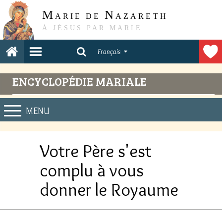
M
N
ARIE DE
AZARETH
À JÉSUS PAR MARIE
Français
ENCYCLOPÉDIE MARIALE
MENU
Votre Père s'est
complu à vous
donner le Royaume