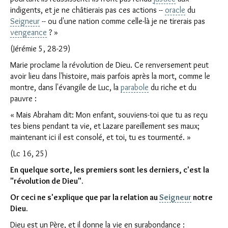
indigents, et je ne châtierais pas ces actions --
oracle
du
Seigneur
-- ou d'une nation comme celle-là je ne tirerais pas
vengeance
? »
(Jérémie 5, 28-29)
Marie proclame la révolution de Dieu. Ce renversement peut
avoir lieu dans l'histoire, mais parfois après la mort, comme le
montre, dans l'évangile de Luc, la
parabole
du riche et du
pauvre :
« Mais Abraham dit: Mon enfant, souviens-toi que tu as reçu
tes biens pendant ta vie, et Lazare pareillement ses maux;
maintenant ici il est consolé, et toi, tu es tourmenté. »
(Lc 16, 25)
En quelque sorte, les premiers sont les derniers, c'est la
"révolution de Dieu".
Or ceci ne s'explique que par la relation au
Seigneur
notre
Dieu.
Dieu est un Père, et il donne la vie en surabondance :