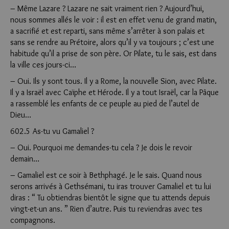
– Même Lazare ? Lazare ne sait vraiment rien ? Aujourd’hui,
nous sommes allés le voir : il est en effet venu de grand matin,
a sacrifié et est reparti, sans même s’arrêter à son palais et
sans se rendre au Prétoire, alors qu’il y va toujours ; c’est une
habitude qu’il a prise de son père. Or Pilate, tu le sais, est dans
la ville ces jours-ci…
– Oui. Ils y sont tous. Il y a Rome, la nouvelle Sion, avec Pilate.
Il y a Israël avec Caïphe et Hérode. Il y a tout Israël, car la Pâque
a rassemblé les enfants de ce peuple au pied de l’autel de
Dieu…
602.5 As-tu vu Gamaliel ?
– Oui. Pourquoi me demandes-tu cela ? Je dois le revoir
demain…
– Gamaliel est ce soir à Bethphagé. Je le sais. Quand nous
serons arrivés à Gethsémani, tu iras trouver Gamaliel et tu lui
diras : “ Tu obtiendras bientôt le signe que tu attends depuis
vingt-et-un ans. ” Rien d’autre. Puis tu reviendras avec tes
compagnons.