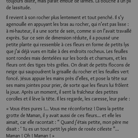
toujours dilaté, mais paraît embué de larmes. La bouche a un pli
de lassitude.
Il revient à son rocher plus lentement et tout penché. Il s’y
agenouille en appuyant les bras au rocher, qui n’est pas lisse :
à mi-hauteur, il a une sorte de sein, comme si on l’avait travaillé
exprès. Sur ce sein de dimension réduite, il a poussé une
petite plante qui ressemble à ces fleurs en forme de petits lys
que j’ai déjà vues en Italie à des endroits rocheux. Les feuilles
sont rondes mais dentelées sur les bords et charnues, et les
fleurs ont des tiges très grêles. On dirait de petits flocons de
neige qui saupoudrent la grisaille du rocher et les feuilles vert
foncé. Jésus appuie les mains près d’elles, et pose la tête sur
ses mains jointes pour prier, de sorte que les fleurs lui frôlent
la joue. Après un moment, il sent la fraîcheur des petites
corolles et il lève la tête. Il les regarde, les caresse, leur parle :
« Vous êtes pures !… Vous me réconfortez ! Dans la petite
grotte de Maman, il y avait aussi de ces fleurs… et elle les
aimait, car elle racontait : “ Quand j’étais petite, mon père me
disait : ‘ Tu es un tout petit lys plein de rosée céleste ”…
Maman ! Oh ! Maman ! »