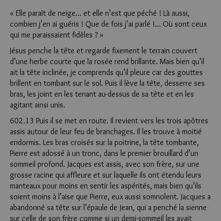
« Elle paraît de neige… et elle n’est que péché ! Là aussi,
combien j’en ai guéris ! Que de fois j’ai parlé !… Où sont ceux
qui me paraissaient fidèles ? »
Jésus penche la tête et regarde fixement le terrain couvert
d’une herbe courte que la rosée rend brillante. Mais bien qu’il
ait la tête inclinée, je comprends qu’il pleure car des gouttes
brillent en tombant sur le sol. Puis il lève la tête, desserre ses
bras, les joint en les tenant au-dessus de sa tête et en les
agitant ainsi unis.
602.13 Puis il se met en route. Il revient vers les trois apôtres
assis autour de leur feu de branchages. Il les trouve à moitié
endormis. Les bras croisés sur la poitrine, la tête tombante,
Pierre est adossé à un tronc, dans le premier brouillard d’un
sommeil profond. Jacques est assis, avec son frère, sur une
grosse racine qui affleure et sur laquelle ils ont étendu leurs
manteaux pour moins en sentir les aspérités, mais bien qu’ils
soient moins à l’aise que Pierre, eux aussi somnolent. Jacques a
abandonné sa tête sur l’épaule de Jean, qui a penché la sienne
sur celle de son frère comme si un demi-sommeil les avait