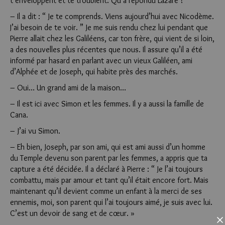
t’enveloppent et te troublent. Qu’a répondu Lazare ?
– Il a dit : “ Je te comprends. Viens aujourd’hui avec Nicodème.
J’ai besoin de te voir. ” Je me suis rendu chez lui pendant que
Pierre allait chez les Galiléens, car ton frère, qui vient de si loin,
a des nouvelles plus récentes que nous. Il assure qu’il a été
informé par hasard en parlant avec un vieux Galiléen, ami
d’Alphée et de Joseph, qui habite près des marchés.
– Oui… Un grand ami de la maison…
– Il est ici avec Simon et les femmes. Il y a aussi la famille de
Cana.
Clo
– J’ai vu Simon.
– Eh bien, Joseph, par son ami, qui est ami aussi d’un homme
du Temple devenu son parent par les femmes, a appris que ta
capture a été décidée. Il a déclaré à Pierre : “ Je l’ai toujours
combattu, mais par amour et tant qu’il était encore fort. Mais
maintenant qu’il devient comme un enfant à la merci de ses
ennemis, moi, son parent qui l’ai toujours aimé, je suis avec lui.
C’est un devoir de sang et de cœur. »