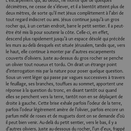
L’escarpement qui, au début, ne monte que de quelques
décimètres, ne cesse de s’élever, et il a bientôt atteint plus de
deux mètres, de sorte qu’il met Jésus complètement à l’abri de
tout regard indiscret ou ami. Jésus continue jusqu’à un gros
rocher qui, à un certain endroit, barre le petit sentier. Il a peut-
être été mis là pour soutenir la côte. Celle-ci, en effet,
descend plus rapidement jusqu’à un espace désolé qui précède
les murs au-delà desquels est située Jérusalem, tandis que, vers
le haut, elle continue à monter par d’autres escarpements
couverts d’oliviers. Juste au-dessus du gros rocher se penche
un olivier tout noueux et tordu. On dirait un étrange point
d’interrogation mis par la nature pour poser quelque question.
Sous un vent léger qui passe par vagues successives à travers
le feuillage, ses branches, touffues au sommet, apportent une
réponse à la question du tronc, en disant tantôt oui quand
elles se penchent vers la terre, tantôt non en se déplaçant de
droite à gauche. Cette brise exhale parfois l’odeur de la terre,
parfois l’odeur légèrement amère de l’olivier, parfois encore un
parfum mêlé de roses et de muguets dont on se demande d’où
il peut bien venir. Au-delà du petit sentier, vers le bas, il y a
d’autres oliviers. Juste au-dessous du rocher, l’un d’eux, frappé