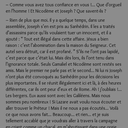
– Comme vous avez tous confiance en vous !… Que d’orgueil
en l’homme ! Et Nicodème et Joseph ? Que savent-ils ?
– Rien de plus que moi. Il y a quelque temps, dans une
assemblée, Joseph s’en est pris au Sanhédrin. Il les a traités
d’assassins parce qu’ils voulaient tuer un innocent, et il a
ajouté : “ Tout est illégal dans cette affaire. Jésus a bien
raison : c’est l’abomination dans la maison du Seigneur. Cet
autel sera détruit, car il est profané. ” S’ils ne l’ont pas lapidé,
c’est parce que c’était lui. Mais dès lors, ils l’ont tenu dans
l’ignorance totale. Seuls Gamaliel et Nicodème sont restés ses
amis. Mais le premier ne parle pas et le second… Ni lui ni Joseph
n’ont plus été convoqués au Sanhédrin pour les décisions les
plus importantes. Il se réunit illégalement ici et là, à des heures
différentes, car ils ont peur d’eux et de Rome. Ah ! j’oubliais !…
Les bergers. Eux aussi sont avec les Galiléens. Mais nous
sommes peu nombreux ! Si Lazare avait voulu nous écouter et
aller trouver le Préteur ! Mais il ne nous a pas écoutés… Voilà
ce que nous avons fait… Beaucoup… et rien… et je suis
tellement accablé que je voudrais aller à travers la campagne
en criant comme un chacal, en m’abrutissant dans une orgie,