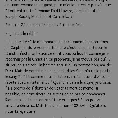
en tuant comme un brigand, pour m’enlever cette pensée que
“ tout est inutile ” comme l’a dit Lazare, comme l’ont dit
Joseph, Kouza, Manahen et Gamaliel… »
Simon le Zélote ne semble plus être lui-même.
« Qu’a dit le rabbi ?
– Il a déclaré : “ Je ne connais pas exactement les intentions
de Caïphe, mais je vous certifie que c’est seulement pour le
Christ qu’est prophétisé ce dont vous parlez. Et comme
je ne
reconnais pas
le Christ en ce prophète, je ne trouve pas qu’il y
ait lieu de s’agiter. Un homme sera tué, un homme bon, ami de
Dieu. Mais de combien de ses semblables Sion n’a-t-elle pas bu
le sang ? ! ” Et comme nous insistions sur ta nature divine, il a
répété avec entêtement : “ Quand je verrai le signe, je croirai.
” Il a promis de s’abstenir de voter ta mort et même, si
possible, de convaincre les autres de ne pas te condamner.
Rien de plus. Il ne croit pas ! Il ne croit pas ! Si on pouvait
arriver à demain… Mais tu dis que non. 602.8Ah ! Qu’allons-
nous faire, nous ?