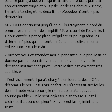
paraître plus grande, en la spiritualisant, en rendant plus clair
son vêtement rouge et plus pâle l’or de ses cheveux. Pierre,
tenant la torche, et les deux fils de Zébédée hâtent le pas
derrière lui.
602.10 Ils continuent jusqu’à ce qu’ils atteignent le bord du
premier escarpement de l’amphithéâtre naturel de l’oliveraie. Il
a pour entrée la petite place irrégulière et pour gradins les
différents à-pics qui montent par échelons d’oliviers sur la
colline. Puis Jésus leur dit :
« Arrêtez-vous et attendez-moi ici pendant que je prie. Mais ne
dormez pas. Je pourrais avoir besoin de vous. Je vous le
demande instamment : priez ! Votre Maître est vraiment très
accablé. »
Il l’est visiblement. Il paraît chargé d’un lourd fardeau. Où est
désormais le beau Jésus viril et fort, qui s’adressait aux foules
de sa chaude voix sonore, le regard dominateur, avec un
sourire paisible ? On le sent déjà saisi d’angoisse. C’est à
croire qu’il a couru ou pleuré. Sa voix est lasse, infiniment
triste…