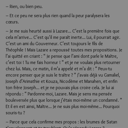
– Rien, ou bien peu.
– Et ce peu ne sera plus rien quand la peur paralysera les
cœurs.
– Je me suis heurté aussi à Lazare… C’est la première fois que
cela m’arrive… C’est qu’il me paraît inerte… Lui, il pourrait agir.
C’est un ami du Gouverneur. C’est toujours le fils de
Théophile ! Mais Lazare a repoussé toutes mes propositions. Je
l’ai quitté en criant : “ Je pense que l’ami dont parle le Maître,
c’est toi ! Tu me fais horreur ! ” et je ne voulais plus retourner
chez lui. Mais, ce matin, il m’a appelé et m’a dit : “ Peux-tu
encore penser que je suis le traître ? ” J’avais déjà vu Gamaliel,
Joseph d’Arimathie et Kouza, Nicodème et Manahen, et enfin
ton frère Joseph… et je ne pouvais plus croire cela. Je lui ai
répondu : “ Pardonne-moi, Lazare. Mais je sens ma pensée
bouleversée plus que lorsque j’étais moi-même un condamné. ”
Et il en est ainsi, Maître… Je ne suis plus moi-même… Pourquoi
souris-tu ?
– Parce que cela confirme mes propos : les brumes de Satan