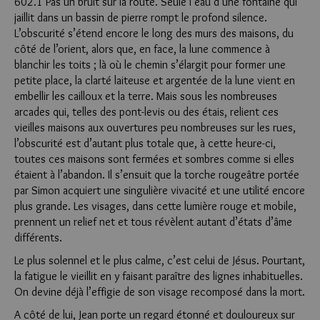
602.1 Pas un bruit sur la route. Seule l’eau d’une fontaine qui
jaillit dans un bassin de pierre rompt le profond silence.
L’obscurité s’étend encore le long des murs des maisons, du
côté de l’orient, alors que, en face, la lune commence à
blanchir les toits ; là où le chemin s’élargit pour former une
petite place, la clarté laiteuse et argentée de la lune vient en
embellir les cailloux et la terre. Mais sous les nombreuses
arcades qui, telles des pont-levis ou des étais, relient ces
vieilles maisons aux ouvertures peu nombreuses sur les rues,
l’obscurité est d’autant plus totale que, à cette heure-ci,
toutes ces maisons sont fermées et sombres comme si elles
étaient à l’abandon. Il s’ensuit que la torche rougeâtre portée
par Simon acquiert une singulière vivacité et une utilité encore
plus grande. Les visages, dans cette lumière rouge et mobile,
prennent un relief net et tous révèlent autant d’états d’âme
différents.
Le plus solennel et le plus calme, c’est celui de Jésus. Pourtant,
la fatigue le vieillit en y faisant paraître des lignes inhabituelles.
On devine déjà l’effigie de son visage recomposé dans la mort.
A côté de lui, Jean porte un regard étonné et douloureux sur