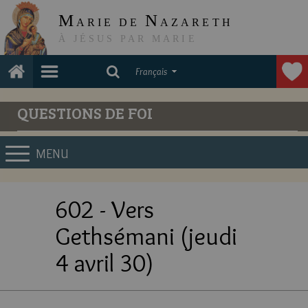
M
N
ARIE DE
AZARETH
À JÉSUS PAR MARIE
Français
QUESTIONS DE FOI
MENU
602 - Vers
Gethsémani (jeudi
4 avril 30)