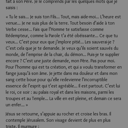
fait à son Père. Je le comprends par les quelques mots que je
saisis :
« Tu le sais… Je suis ton Fils… Tout, mais aide-moi… L’heure est
venue… Je ne suis plus de la terre. Tout besoin d’aide à ton
Verbe cesse… Fais que l’Homme te satisfasse comme
Rédempteur, comme la Parole t’a été obéissante… Ce que tu
veux… C’est pour eux que j’implore pitié… Les sauverai-je ?
C’est cela que je te demande. Je veux qu’ils soient sauvés du
monde, de l’emprise de la chair, du démon… Puis-je te supplier
encore ? C’est une juste demande, mon Père. Pas pour moi.
Pour l’homme qui est ta création, et qui a voulu transformer en
fange jusqu’à son âme. Je jette dans ma douleur et dans mon
sang cette boue pour qu’elle redevienne l’incorruptible
essence de l’esprit qui t’est agréable… Il est partout. C’est lui
le roi, ce soir : au palais royal et dans les maisons, parmi les
troupes et au Temple… La ville en est pleine, et demain ce sera
un enfer… »
Jésus se retourne, s’appuie au rocher et croise les bras. Il
contemple Jérusalem. Son visage devient de plus en plus
triste. Il murmure :