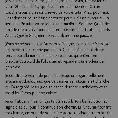
Je veux avec moi Pierre, Jean et Jacques. Vous, restez ici. Si
vous êtes accablés, appelez. Et ne craignez rien. On ne
touchera pas à un seul cheveu de votre tête. Priez pour moi.
Abandonnez toute haine et toute peur. Cela ne durera qu’un
instant… Ensuite votre joie sera complète. Souriez. Que j’aie
dans le cœur vos sourires. Et encore merci de tout, mes amis.
Adieu. Que le Seigneur ne vous abandonne pas… »
Jésus se sépare des apôtres et s’éloigne, tandis que Pierre se
fait remettre la torche par Simon. Celui-ci s’en est d’abord
servi pour allumer des rameaux résineux qui brûlent en
crépitant au bord de l’oliveraie et répandent une odeur de
genièvre.
Je souffre de voir Jude poser sur Jésus un regard tellement
intense et douloureux que ce dernier se retourne et cherche
qui l’a regardé. Mais Jude se cache derrière Barthélemy et se
mord les lèvres pour se calmer.
Jésus fait de la main un geste qui est à la fois bénédiction et
signe d’adieu, puis il continue son chemin. La lune, maintenant
très haute, entoure de sa lumière sa haute silhouette et la fait