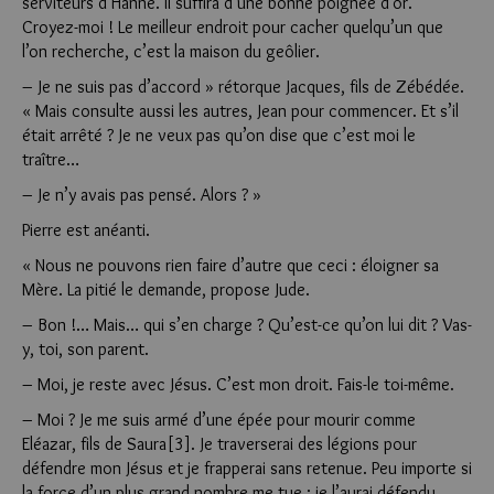
serviteurs d’Hanne. Il suffira d’une bonne poignée d’or.
Croyez-moi ! Le meilleur endroit pour cacher quelqu’un que
l’on recherche, c’est la maison du geôlier.
– Je ne suis pas d’accord » rétorque Jacques, fils de Zébédée.
« Mais consulte aussi les autres, Jean pour commencer. Et s’il
était arrêté ? Je ne veux pas qu’on dise que c’est moi le
traître…
– Je n’y avais pas pensé. Alors ? »
Pierre est anéanti.
« Nous ne pouvons rien faire d’autre que ceci : éloigner sa
Mère. La pitié le demande, propose Jude.
– Bon !… Mais… qui s’en charge ? Qu’est-ce qu’on lui dit ? Vas-
y, toi, son parent.
– Moi, je reste avec Jésus. C’est mon droit. Fais-le toi-même.
– Moi ? Je me suis armé d’une épée pour mourir comme
Eléazar, fils de Saura[3]. Je traverserai des légions pour
défendre mon Jésus et je frapperai sans retenue. Peu importe si
la force d’un plus grand nombre me tue : je l’aurai défendu,