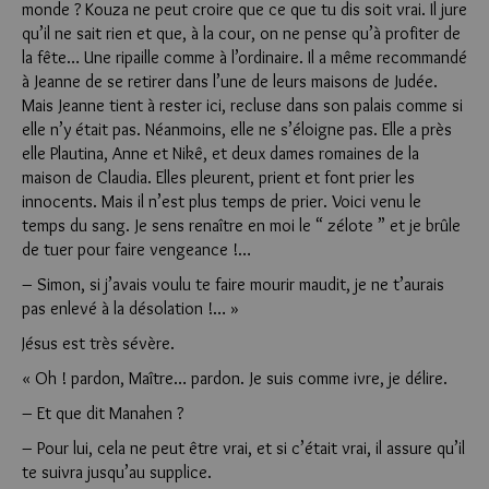
monde ? Kouza ne peut croire que ce que tu dis soit vrai. Il jure
qu’il ne sait rien et que, à la cour, on ne pense qu’à profiter de
la fête… Une ripaille comme à l’ordinaire. Il a même recommandé
à Jeanne de se retirer dans l’une de leurs maisons de Judée.
Mais Jeanne tient à rester ici, recluse dans son palais comme si
elle n’y était pas. Néanmoins, elle ne s’éloigne pas. Elle a près
elle Plautina, Anne et Nikê, et deux dames romaines de la
maison de Claudia. Elles pleurent, prient et font prier les
innocents. Mais il n’est plus temps de prier. Voici venu le
temps du sang. Je sens renaître en moi le “ zélote ” et je brûle
de tuer pour faire vengeance !…
– Simon, si j’avais voulu te faire mourir maudit, je ne t’aurais
pas enlevé à la désolation !… »
Jésus est très sévère.
« Oh ! pardon, Maître… pardon. Je suis comme ivre, je délire.
– Et que dit Manahen ?
– Pour lui, cela ne peut être vrai, et si c’était vrai, il assure qu’il
te suivra jusqu’au supplice.