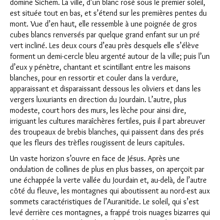
domine Sichem. La ville, d’un blanc rosé sous le premier soleil,
est située tout en bas, et s’étend sur les premières pentes du
mont. Vue d’en haut, elle ressemble à une poignée de gros
cubes blancs renversés par quelque grand enfant sur un pré
vert incliné. Les deux cours d’eau près desquels elle s’élève
forment un demi-cercle bleu argenté autour de la ville; puis l’un
d’eux y pénètre, chantant et scintillant entre les maisons
blanches, pour en ressortir et couler dans la verdure,
apparaissant et disparaissant dessous les oliviers et dans les
vergers luxuriants en direction du Jourdain. L’autre, plus
modeste, court hors des murs, les lèche pour ainsi dire,
irriguant les cultures maraîchères fertiles, puis il part abreuver
des troupeaux de brebis blanches, qui paissent dans des prés
que les fleurs des trèfles rougissent de leurs capitules.
Un vaste horizon s’ouvre en face de Jésus. Après une
ondulation de collines de plus en plus basses, on aperçoit par
une échappée la verte vallée du Jourdain et, au-delà, de l’autre
côté du fleuve, les montagnes qui aboutissent au nord-est aux
sommets caractéristiques de l’Auranitide. Le soleil, qui s’est
levé derrière ces montagnes, a frappé trois nuages bizarres qui