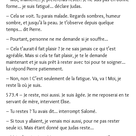
forme… je suis fatigué… déclare Judas.
– Cela se voit. Tu parais malade. Regards sombres, humeur
sombre, et jusqu’à la peau. Je t’observe depuis quelque
Clo
temps… dit Pierre.
– Pourtant, personne ne me demande si je souffre…
– Cela t’aurait-il fait plaisir ? Je ne sais jamais ce qui t’est
agréable. Mais si cela te fait plaisir, je te le demande
maintenant et je suis prêt à rester avec toi pour te soigner…
lui répond Pierre patiemment.
– Non, non ! C’est seulement de la fatigue. Va, va ! Moi, je
reste là où je suis.
573.4 – Je reste, moi aussi. Je suis âgée. Je me reposerai en te
servant de mère, intervient Elise.
– Tu restes ? Tu avais dit… interrompt Salomé.
– Si tous y allaient, je venais moi aussi, pour ne pas rester
seule ici. Mais étant donné que Judas reste…