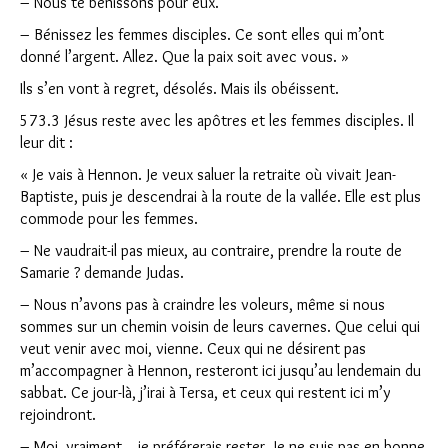
– Nous te bénissons pour eux.
– Bénissez les femmes disciples. Ce sont elles qui m’ont
donné l’argent. Allez. Que la paix soit avec vous. »
Ils s’en vont à regret, désolés. Mais ils obéissent.
573.3 Jésus reste avec les apôtres et les femmes disciples. Il
leur dit :
« Je vais à Hennon. Je veux saluer la retraite où vivait Jean-
Baptiste, puis je descendrai à la route de la vallée. Elle est plus
commode pour les femmes.
– Ne vaudrait-il pas mieux, au contraire, prendre la route de
Samarie ? demande Judas.
– Nous n’avons pas à craindre les voleurs, même si nous
sommes sur un chemin voisin de leurs cavernes. Que celui qui
veut venir avec moi, vienne. Ceux qui ne désirent pas
m’accompagner à Hennon, resteront ici jusqu’au lendemain du
sabbat. Ce jour-là, j’irai à Tersa, et ceux qui restent ici m’y
rejoindront.
– Moi, vraiment… je préférerais rester. Je ne suis pas en bonne