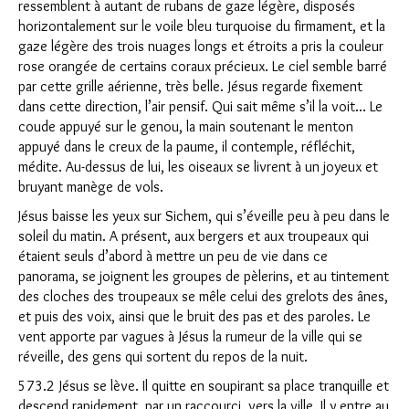
ressemblent à autant de rubans de gaze légère, disposés
horizontalement sur le voile bleu turquoise du firmament, et la
gaze légère des trois nuages longs et étroits a pris la couleur
rose orangée de certains coraux précieux. Le ciel semble barré
par cette grille aérienne, très belle. Jésus regarde fixement
dans cette direction, l’air pensif. Qui sait même s’il la voit… Le
coude appuyé sur le genou, la main soutenant le menton
appuyé dans le creux de la paume, il contemple, réfléchit,
médite. Au-dessus de lui, les oiseaux se livrent à un joyeux et
bruyant manège de vols.
Jésus baisse les yeux sur Sichem, qui s’éveille peu à peu dans le
soleil du matin. A présent, aux bergers et aux troupeaux qui
étaient seuls d’abord à mettre un peu de vie dans ce
panorama, se joignent les groupes de pèlerins, et au tintement
des cloches des troupeaux se mêle celui des grelots des ânes,
et puis des voix, ainsi que le bruit des pas et des paroles. Le
vent apporte par vagues à Jésus la rumeur de la ville qui se
réveille, des gens qui sortent du repos de la nuit.
573.2 Jésus se lève. Il quitte en soupirant sa place tranquille et
descend rapidement, par un raccourci, vers la ville. Il y entre au