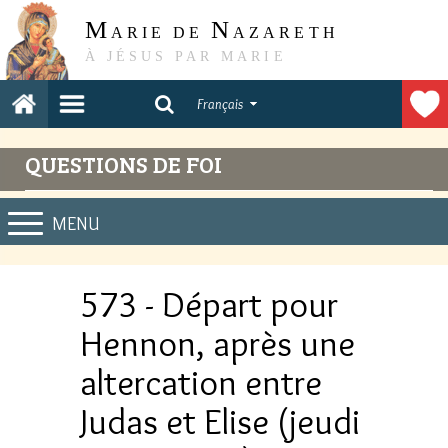
M
N
ARIE DE
AZARETH
À JÉSUS PAR MARIE
Français
QUESTIONS DE FOI
MENU
573 - Départ pour
Hennon, après une
altercation entre
Judas et Elise (jeudi