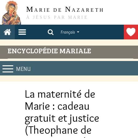
M
N
ARIE DE
AZARETH
À JÉSUS PAR MARIE
Français
ENCYCLOPÉDIE MARIALE
MENU
La maternité de
Marie : cadeau
gratuit et justice
(Theophane de