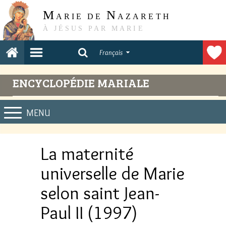
M
N
ARIE DE
AZARETH
À JÉSUS PAR MARIE
Français
ENCYCLOPÉDIE MARIALE
MENU
La maternité
universelle de Marie
selon saint Jean-
Paul II (1997)