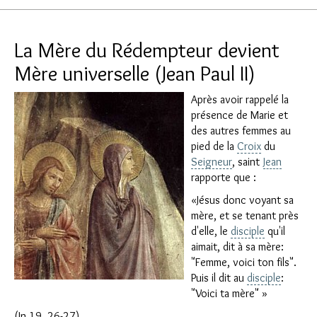
La Mère du Rédempteur devient
Mère universelle (Jean Paul II)
Après avoir rappelé la
présence de Marie et
des autres femmes au
pied de la
Croix
du
Seigneur
, saint
Jean
rapporte que :
«Jésus donc voyant sa
mère, et se tenant près
d'elle, le
disciple
qu'il
aimait, dit à sa mère:
"Femme, voici ton fils".
Puis il dit au
disciple
:
"Voici ta mère" »
(Jn 19, 26-27)