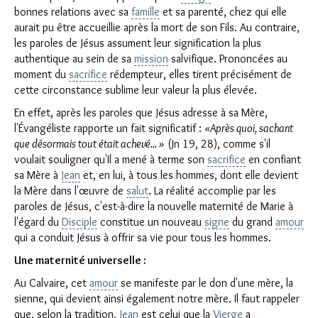
bonnes relations avec sa
famille
et sa parenté, chez qui elle
aurait pu être accueillie après la mort de son Fils. Au contraire,
les paroles de Jésus assument leur signification la plus
authentique au sein de sa
mission
salvifique. Prononcées au
moment du
sacrifice
rédempteur, elles tirent précisément de
cette circonstance sublime leur valeur la plus élevée.
En effet, après les paroles que Jésus adresse à sa Mère,
l'Évangéliste rapporte un fait significatif :
«Après quoi, sachant
que désormais tout était achevé... »
(Jn 19, 28), comme s'il
voulait souligner qu'Il a mené à terme son
sacrifice
en confiant
sa Mère à
Jean
et, en lui, à tous les hommes, dont elle devient
la Mère dans l'œuvre de
salut
. La réalité accomplie par les
paroles de Jésus, c'est-à-dire la nouvelle maternité de Marie à
l'égard du
Disciple
constitue un nouveau
signe
du grand
amour
qui a conduit Jésus à offrir sa vie pour tous les hommes.
Une maternité universelle :
Au Calvaire, cet
amour
se manifeste par le don d'une mère, la
sienne, qui devient ainsi également notre mère. Il faut rappeler
que, selon la tradition,
Jean
est celui que la
Vierge
a