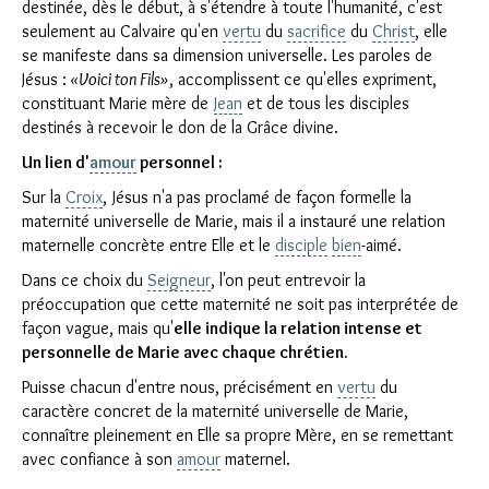
destinée, dès le début, à s'étendre à toute l'humanité, c'est
seulement au Calvaire qu'en
vertu
du
sacrifice
du
Christ
, elle
se manifeste dans sa dimension universelle. Les paroles de
Jésus :
«Voici ton Fils»
, accomplissent ce qu'elles expriment,
constituant Marie mère de
Jean
et de tous les disciples
destinés à recevoir le don de la Grâce divine.
Un lien d'
amour
personnel :
Sur la
Croix
, Jésus n'a pas proclamé de façon formelle la
maternité universelle de Marie, mais il a instauré une relation
maternelle concrète entre Elle et le
disciple
bien
-aimé.
Dans ce choix du
Seigneur
, l'on peut entrevoir la
préoccupation que cette maternité ne soit pas interprétée de
façon vague, mais qu'
elle indique la relation intense et
personnelle de Marie avec chaque chrétien.
Puisse chacun d'entre nous, précisément en
vertu
du
caractère concret de la maternité universelle de Marie,
connaître pleinement en Elle sa propre Mère, en se remettant
avec confiance à son
amour
maternel.