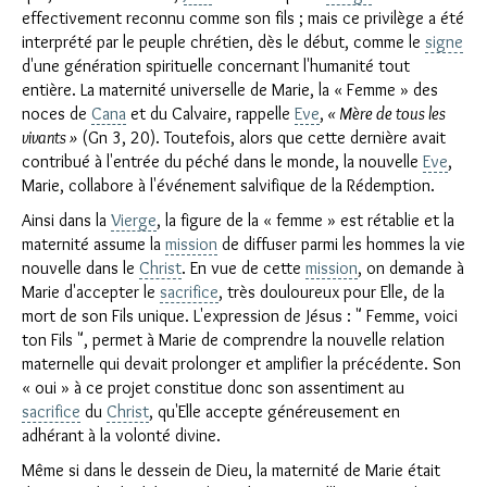
effectivement reconnu comme son fils ; mais ce privilège a été
interprété par le peuple chrétien, dès le début, comme le
signe
d'une génération spirituelle concernant l'humanité tout
entière. La maternité universelle de Marie, la « Femme » des
noces de
Cana
et du Calvaire, rappelle
Eve
,
« Mère de tous les
vivants »
(Gn 3, 20). Toutefois, alors que cette dernière avait
contribué à l'entrée du péché dans le monde, la nouvelle
Eve
,
Marie, collabore à l'événement salvifique de la Rédemption.
Ainsi dans la
Vierge
, la figure de la « femme » est rétablie et la
maternité assume la
mission
de diffuser parmi les hommes la vie
nouvelle dans le
Christ
. En vue de cette
mission
, on demande à
Marie d'accepter le
sacrifice
, très douloureux pour Elle, de la
mort de son Fils unique. L'expression de Jésus : " Femme, voici
ton Fils ", permet à Marie de comprendre la nouvelle relation
maternelle qui devait prolonger et amplifier la précédente. Son
« oui » à ce projet constitue donc son assentiment au
sacrifice
du
Christ
, qu'Elle accepte généreusement en
adhérant à la volonté divine.
Même si dans le dessein de Dieu, la maternité de Marie était