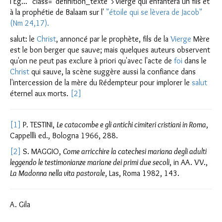
l’Eg..." class="definition_texte">Vierge qui enfantera un fils et
à la prophétie de Balaam sur l'
"étoile qui se lèvera de Jacob"
(Nm 24,17)
.
salut: le
Christ
, annoncé par le prophète, fils de la
Vierge
Mère
est le bon berger que sauve; mais quelques auteurs observent
qu'on ne peut pas exclure à priori qu'avec l'acte de
foi
dans le
Christ
qui sauve, la scène suggère aussi la confiance dans
l'intercession de la mère du Rédempteur pour implorer le
salut
éternel aux morts.
[2]
[1]
P. TESTINI,
Le catacombe e gli antichi cimiteri cristiani in Roma
,
Cappellli ed., Bologna 1966, 288.
[2]
S. MAGGIO,
Come arricchire la catechesi mariana degli adulti
leggendo le testimonianze mariane dei primi due secoli
, in AA. VV.,
La Madonna nella vita pastorale
, Las, Roma 1982, 143.
A. Gila