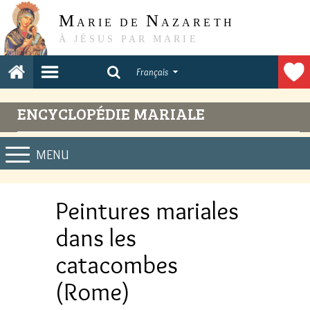
M
N
ARIE DE
AZARETH
À JÉSUS PAR MARIE
Français
ENCYCLOPÉDIE MARIALE
MENU
Peintures mariales
dans les
catacombes
(Rome)