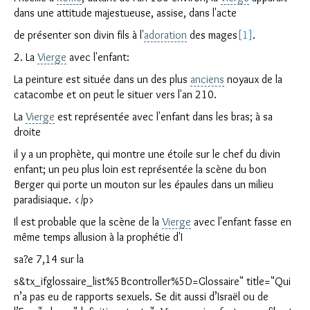
dans une attitude majestueuse, assise, dans l'acte
de présenter son divin fils à l'
adoration
des mages
[1]
.
2. La
Vierge
avec l'enfant:
La peinture est située dans un des plus
anciens
noyaux de la
catacombe et on peut le situer vers l'an 210.
La
Vierge
est représentée avec l'enfant dans les bras; à sa
droite
il y a un prophète, qui montre une étoile sur le chef du divin
enfant; un peu plus loin est représentée la scène du bon
Berger qui porte un mouton sur les épaules dans un milieu
paradisiaque. </p>
Il est probable que la scène de la
Vierge
avec l'enfant fasse en
même temps allusion à la prophétie d'I
sa?e 7,14 sur la
s&tx_ifglossaire_list%5Bcontroller%5D=Glossaire" title="Qui
n’a pas eu de rapports sexuels. Se dit aussi d’Israël ou de