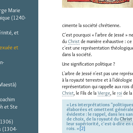
erge Marie
hique (1240-
cimente la société chrétienne.
inité, et
C'est pourquoi « l'arbre de Jessé » 
du
Christ
de manière exhaustive : ce 
sexuée et
c'est une représentation théologique 
dans la société.
n-
Une signification politique ?
L'arbre de Jessé n'est pas une repré
à la royauté terrestre et à l'idéologie
 Maestà)
représentation qui rappelle aux rois d
Christ
, le Fils de la
Vierge
, le
roi
de la 
 Joachim
« Les interprétations "politiques
ph et Ste
élaborées et omettent générale
évidente : le rappel, dans les sa
de choix, de la royauté du
Christ
-1306)
leur supériorité, c'est-à-dire en d
rois. »
[2]
s (1304-