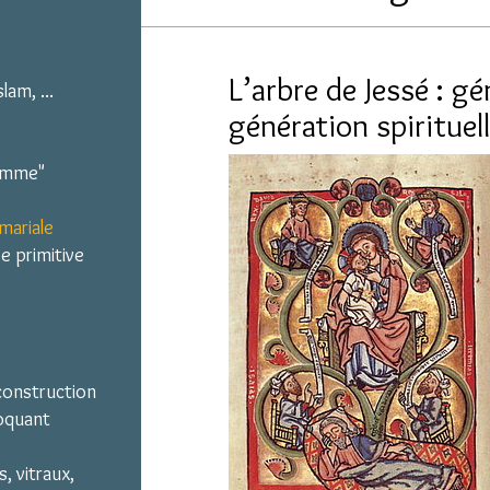
L’arbre de Jessé : g
lam, ...
génération spirituell
homme"
mariale
e primitive
 construction
voquant
s, vitraux,