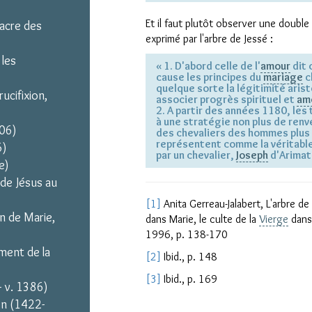
Et il faut plutôt observer une double
sacre des
exprimé par l'arbre de Jessé :
 les
« 1. D'abord celle de l'
amour
dit 
cause les principes du
mariage
c
quelque sorte la légitimité aris
ucifixion,
associer progrès spirituel et
am
2. A partir des années 1180, les
à une stratégie non plus de ren
306)
des chevaliers des hommes plus s
représentent comme la véritable 
6)
par un chevalier,
Joseph
d'Arimati
e)
 de Jésus au
[1]
Anita Gerreau-Jalabert, L'arbre de 
n de Marie,
dans Marie, le culte de la
Vierge
dans 
1996, p. 138-170
ement de la
[2]
Ibid., p. 148
[3]
Ibid., p. 169
 v. 1386)
on (1422-