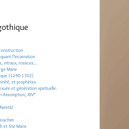
 gothique
 construction
quant l’Incarnation
es, vitraux, rosaces…
erge Marie
hique (1240-1302)
rinité, et prophètes
exuée et génération spirituelle.
on-Assomption, XIV°
Maestà)
 Joachim
ph et Ste Marie