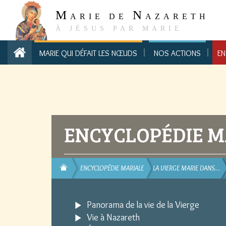
M
N
ARIE DE
AZARETH
À JÉSUS PAR MARIE
MARIE QUI DÉFAIT LES NŒUDS
NOS ACTIONS
EN
ENCYCLOPÉDIE M
ENCYCLOPÉDIE MARIALE
LA VIERGE MARIE DANS…
Panorama de la vie de la Vierge
Vie à Nazareth