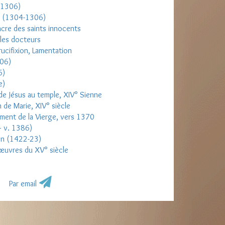
-1306)
es (1304-1306)
acre des saints innocents
 les docteurs
rucifixion, Lamentation
306)
6)
e)
 de Jésus au temple, XIV° Sienne
 de Marie, XIV° siècle
ement de la Vierge, vers 1370
– v. 1386)
on (1422-23)
œuvres du XV° siècle
Par email