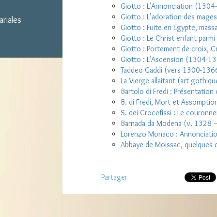
Giotto : L'Annonciation (1304
Giotto : L’adoration des mag
ariales
Giotto : Fuite en Egypte, mass
Giotto : Le Christ enfant parmi
Giotto : Portement de croix, C
Giotto : L'Ascension (1304-1
Taddeo Gaddi (vers 1300-136
La Vierge allaitant (art gothiqu
Bartolo di Fredi : Présentation
B. di Fredi, Mort et Assomption
S. dei Crocefissi : Le couronn
Barnada da Modena (v. 1328 
Lorenzo Monaco : Annonciati
Abbaye de Moissac, quelques 
Partager