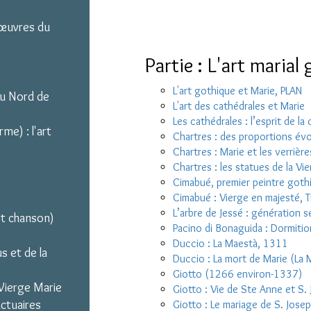
 œuvres du
Partie : L'art marial
L'art gothique et Marie, PLAN
du Nord de
L'art des cathédrales et Marie
Les cathédrales : l’esprit de la
me) : l'art
Chartres : des proportions évo
Chartres : Marie et les verrièr
Chartres : les statues de la Vi
Cimabué, premier peintre got
Cimabué : Vierge en majesté, T
L’arbre de Jessé : génération s
(et chanson)
Pacino di Bonaguida : Dormiti
Duccio : La Maestà, 1311
s et de la
Duccio : La mort de Marie (La 
Giotto (1266 environ-1337)
Vierge Marie
Giotto : Vie de Ste Anne et S.
nctuaires
Giotto : Le mariage de S. Jose