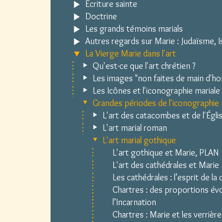
Écriture sainte
Doctrine
Les grands témoins marials
Autres regards sur Marie : Judaïsme, Is
La Vierge Marie dans l'art
Qu'est-ce que l'art chrétien ?
Les images "non faites de main d'
Les Icônes et l'iconographie mariale
Grandes périodes de l'iconographie 
L'art des catacombes et de l'Églis
L'art marial roman
L'art marial gothique
L'art gothique et Marie, PLAN
L'art des cathédrales et Marie
Les cathédrales : l’esprit de la
Chartres : des proportions é
l’Incarnation
Chartres : Marie et les verrière