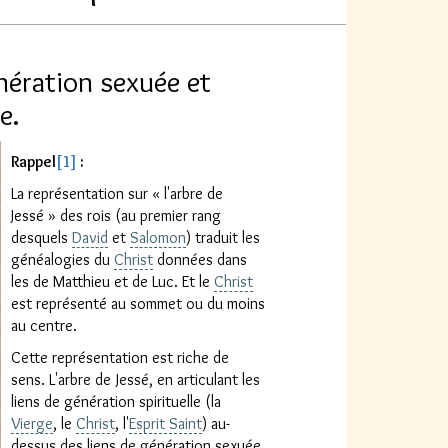
énération sexuée et
e.
Rappel
[1]
:
La représentation sur « l'arbre de
Jessé » des rois (au premier rang
desquels
David
et
Salomon
) traduit les
généalogies du
Christ
données dans
les de Matthieu et de Luc. Et le
Christ
est représenté au sommet ou du moins
au centre.
Cette représentation est riche de
sens. L'arbre de Jessé, en articulant les
liens de génération spirituelle (la
Vierge
, le
Christ
, l'
Esprit Saint
) au-
dessus des liens de génération sexuée