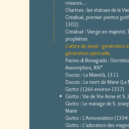
rosaces…
Chartres : les statues de la Vi
Cimabué, premier peintre got
1302)
Cimabué : Vierge en majesté, Tr
prophètes
L’arbre de Jessé : génération 
génération spirituelle.
Pacino di Bonaguida : Dormitio
Assomption, XIV°
Duccio : La Maestà, 1311
Duccio : La mort de Marie (La
Giotto (1266 environ-1337)
Giotto : Vie de Ste Anne et S.
Giotto : Le mariage de S. Jose
Marie
Giotto : L'Annonciation (1304
Giotto : L’adoration des mage