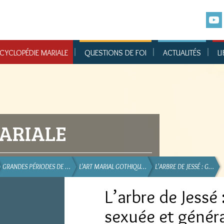
CYCLOPÉDIE MARIALE
QUESTIONS DE FOI
ACTUALITÉS
LI
ARIALE
GRANDES PÉRIODES DE …
L'ART MARIAL GOTHIQU…
L’ARBRE DE JESSÉ : G…
L’arbre de Jessé
sexuée et générat