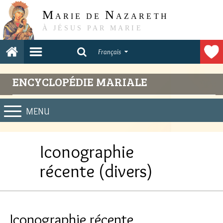
M
N
ARIE DE
AZARETH
À JÉSUS PAR MARIE
Français
ENCYCLOPÉDIE MARIALE
MENU
Iconographie
récente (divers)
Iconographie récente