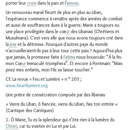
porter leur
croix
dans la paix et l'
amour
.
Un renouveau marial fleurit de plus en plus au Liban,
l'espérance commence à renaître après des années de combat
et aussi de souffrances dues à la guerre. Marie a toujours eu
une place privilégiée dans le cœ
ur
des Libanais (Chrétiens et
Musulmans). C'est vers elle que nous avons toujours crié dans
la
joie
et la détresse. Pourquoi d'autres pays du monde
n'accueilleraient-ils pas à leur tour cette paix ? Aujourd'hui plus
que jamais, la promesse faite à
Fatima
nous bouscule: “À la fin.
mon Cœ
ur
Immaculé triomphera”. Et encore à Pontmain: “Mais
priez mes enfants, mon Fils se laisse toucher.”
Cf. La revue « Feu et Lumière » n ° 203 ;
www.feuetlumiere.org
Une prière de consécration compoée par des libanais
« Viens du Liban, ô fiancée, viens du Liban, fais ton entrée »
Clo
(Cantique des Cantiques)
1. Ô Marie, Tu es la splendeur qui n’ôte rien à la lumière du
Christ
, car tu existes en Lui et par Lui.