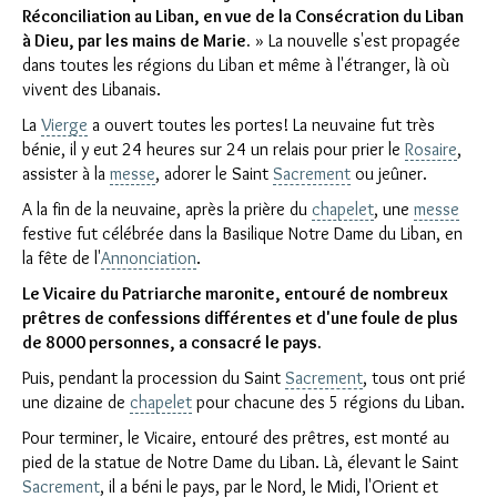
Réconciliation au Liban, en vue de la Consécration du Liban
à Dieu, par les mains de Marie.
» La nouvelle s'est propagée
dans toutes les régions du Liban et même à l'étranger, là où
vivent des Libanais.
La
Vierge
a ouvert toutes les portes! La neuvaine fut très
bénie, il y eut 24 heures sur 24 un relais pour prier le
Rosaire
,
assister à la
messe
, adorer le Saint
Sacrement
ou jeûner.
A la fin de la neuvaine, après la prière du
chapelet
, une
messe
festive fut célébrée dans la Basilique Notre Dame du Liban, en
la fête de l'
Annonciation
.
Le Vicaire du Patriarche maronite, entouré de nombreux
prêtres de confessions différentes et d'une foule de plus
de 8000 personnes, a consacré le pays.
Puis, pendant la procession du Saint
Sacrement
, tous ont prié
une dizaine de
chapelet
pour chacune des 5 régions du Liban.
Pour terminer, le Vicaire, entouré des prêtres, est monté au
pied de la statue de Notre Dame du Liban. Là, élevant le Saint
Sacrement
, il a béni le pays, par le Nord, le Midi, l'Orient et