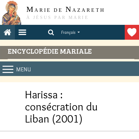
M
N
ARIE DE
AZARETH
À JÉSUS PAR MARIE
Français
ENCYCLOPÉDIE MARIALE
MENU
Harissa :
consécration du
Liban (2001)