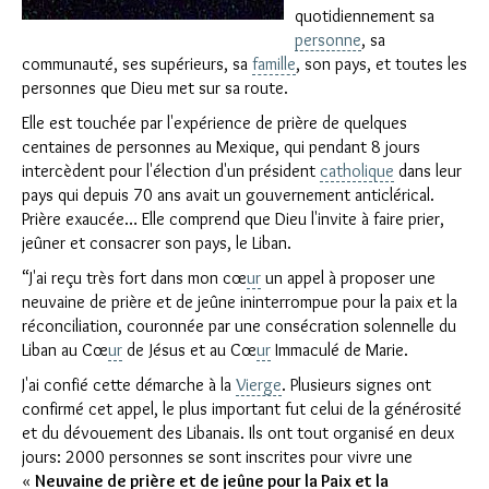
quotidiennement sa
personne
, sa
communauté, ses supérieurs, sa
famille
, son pays, et toutes les
personnes que Dieu met sur sa route.
Elle est touchée par l'expérience de prière de quelques
centaines de personnes au Mexique, qui pendant 8 jours
intercèdent pour l'élection d'un président
catholique
dans leur
pays qui depuis 70 ans avait un gouvernement anticlérical.
Prière exaucée… Elle comprend que Dieu l'invite à faire prier,
jeûner et consacrer son pays, le Liban.
“J'ai reçu très fort dans mon cœ
ur
un appel à proposer une
neuvaine de prière et de jeûne ininterrompue pour la paix et la
réconciliation, couronnée par une consécration solennelle du
Liban au Cœ
ur
de Jésus et au Cœ
ur
Immaculé de Marie.
J'ai confié cette démarche à la
Vierge
. Plusieurs signes ont
confirmé cet appel, le plus important fut celui de la générosité
et du dévouement des Libanais. Ils ont tout organisé en deux
jours: 2000 personnes se sont inscrites pour vivre une
«
Neuvaine de prière et de jeûne pour la Paix et la