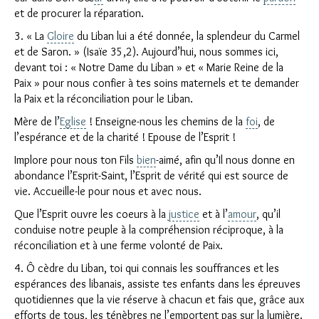
et de procurer la réparation.
3. « La
Gloire
du Liban lui a été donnée, la splendeur du Carmel
et de Saron. » (Isaïe 35,2). Aujourd’hui, nous sommes ici,
devant toi : « Notre Dame du Liban » et « Marie Reine de la
Paix » pour nous confier à tes soins maternels et te demander
la Paix et la réconciliation pour le Liban.
Mère de l’
Eglise
! Enseigne-nous les chemins de la
foi
, de
l’espérance et de la charité ! Epouse de l’Esprit !
Implore pour nous ton Fils
bien
-aimé, afin qu’Il nous donne en
abondance l’Esprit-Saint, l’Esprit de vérité qui est source de
vie. Accueille-le pour nous et avec nous.
Que l’Esprit ouvre les coeurs à la
justice
et à l’
amour
, qu’il
conduise notre peuple à la compréhension réciproque, à la
réconciliation et à une ferme volonté de Paix.
4. Ô cèdre du Liban, toi qui connais les souffrances et les
espérances des libanais, assiste tes enfants dans les épreuves
quotidiennes que la vie réserve à chacun et fais que, grâce aux
efforts de tous, les ténèbres ne l’emportent pas sur la lumière.