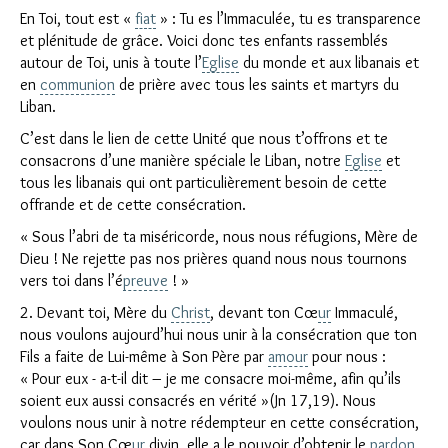
En Toi, tout est «
fiat
» : Tu es l’Immaculée, tu es transparence
et plénitude de grâce. Voici donc tes enfants rassemblés
autour de Toi, unis à toute l’
Eglise
du monde et aux libanais et
en
communion
de prière avec tous les saints et martyrs du
Liban.
C’est dans le lien de cette Unité que nous t’offrons et te
consacrons d’une manière spéciale le Liban, notre
Eglise
et
tous les libanais qui ont particulièrement besoin de cette
offrande et de cette consécration.
« Sous l’abri de ta miséricorde, nous nous réfugions, Mère de
Dieu ! Ne rejette pas nos prières quand nous nous tournons
vers toi dans l’é
preuve
! »
2. Devant toi, Mère du
Christ
, devant ton Cœ
ur
Immaculé,
nous voulons aujourd’hui nous unir à la consécration que ton
Fils a faite de Lui-même à Son Père par
amour
pour nous :
« Pour eux - a-t-il dit – je me consacre moi-même, afin qu’ils
soient eux aussi consacrés en vérité »(Jn 17,19). Nous
voulons nous unir à notre rédempteur en cette consécration,
car dans Son Cœ
ur
divin, elle a le pouvoir d’obtenir le
pardon