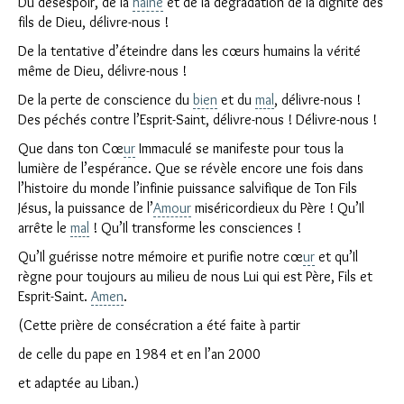
Du désespoir, de la
haine
et de la dégradation de la dignité des
fils de Dieu, délivre-nous !
De la tentative d’éteindre dans les cœurs humains la vérité
même de Dieu, délivre-nous !
De la perte de conscience du
bien
et du
mal
, délivre-nous !
Des péchés contre l’Esprit-Saint, délivre-nous ! Délivre-nous !
Que dans ton Cœ
ur
Immaculé se manifeste pour tous la
lumière de l’espérance. Que se révèle encore une fois dans
l’histoire du monde l’infinie puissance salvifique de Ton Fils
Jésus, la puissance de l’
Amour
miséricordieux du Père ! Qu’Il
arrête le
mal
! Qu’Il transforme les consciences !
Qu’Il guérisse notre mémoire et purifie notre cœ
ur
et qu’Il
règne pour toujours au milieu de nous Lui qui est Père, Fils et
Esprit-Saint.
Amen
.
(Cette prière de consécration a été faite à partir
de celle du pape en 1984 et en l’an 2000
et adaptée au Liban.)