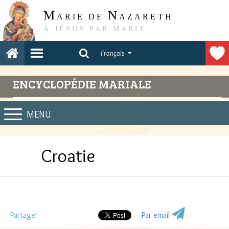
M
N
ARIE DE
AZARETH
À JÉSUS PAR MARIE
Français
ENCYCLOPÉDIE MARIALE
MENU
Croatie
Partager
Par email