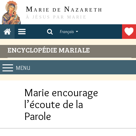
M
N
ARIE DE
AZARETH
À JÉSUS PAR MARIE
Français
ENCYCLOPÉDIE MARIALE
MENU
Marie encourage
l’écoute de la
Parole