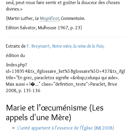
seul, peut nous faire sentir et goûter la douceur des choses
divines.»
(Martin Luther,
Le
Magnificat
, Commentaire.
Edition Salvator, Mulhouse 1967, p. 23)
Extraits de
F. Breynaert,
Notre mère, la reine de la Paix,
édition du
/index.php?
id=138954&tx_ifglossaire_list%5Bglossaire%5D=437&tx_ifglossa
title="En grec, paracletos signifie «&nbsp;celuiqui qui aide».
Mais aussi « l�..." class="definition_texte">Paraclet, Brive
2008, p. 135-136
Marie et l’œcuménisme (Les
appels d'une Mère)
L’unité appartient à l’essence de l’Église (JMJ 2008)