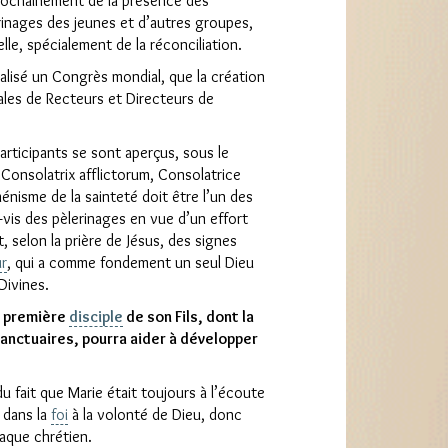
 prochainement de la présence des
erinages des jeunes et d’autres groupes,
le, spécialement de la réconciliation.
réalisé un Congrès mondial, que la création
nales de Recteurs et Directeurs de
rticipants se sont aperçus, sous le
 Consolatrix afflictorum, Consolatrice
énisme de la sainteté doit être l’un des
à-vis des pèlerinages en vue d’un effort
 selon la prière de Jésus, des signes
r
, qui a comme fondement un seul Dieu
Divines.
t première
disciple
de son Fils, dont la
anctuaires, pourra aider à développer
 du fait que Marie était toujours à l’écoute
 dans la
foi
à la volonté de Dieu, donc
aque chrétien.