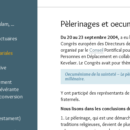
Pèlerinages et oecu
lam, ...
Du 20 au 23 septembre 2004,
a eu 
nctuaires
Congrès européen des
Directeurs de
organisé par le
Conseil
Pontifical pou
ariales
Personnes en Déplacement en collabo
Kevelaer. Le Congrès avait pour thè
ive
Oecuménisme de la sainteté – Le pè
millénaire
.
mement
sévérante
Y ont participé des r
eprésentants de 
a conversion
fraternels.
Nous lisons dans les conclusions d
Testament)
1. Le pèlerinage, qui est une démarc
traditions religieuses, devient de plu