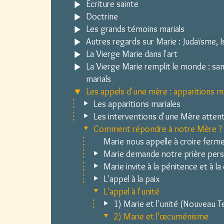
Écriture sainte
Doctrine
Les grands témoins marials
Autres regards sur Marie : Judaïsme, Is
La Vierge Marie dans l'art
La Vierge Marie remplit le monde : sa
marials
Les appels d'une mère : apparitions m
Les apparitions mariales
Les interventions d'une Mère attent
Comment répondre à notre Mère ?
Marie nous appelle à croire fer
Marie demande notre prière per
Marie invite à la pénitence et à l
L'appel à la paix
L'appel à l'unité
1) Marie et l'unité (Nouveau 
2) Marie et l’œcuménisme