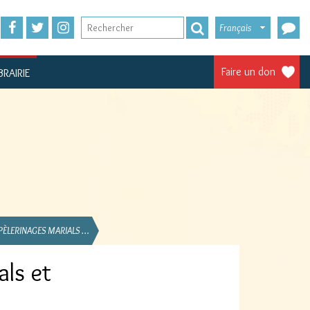
Français
Faire un don
BRAIRIE
PÈLERINAGES MARIALS …
als et