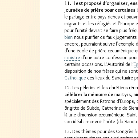
11.
Il est proposé d’organiser, en
journées de prière pour certaines
le partage entre pays riches et pauvre
migrants et les réfugiés et l’Europe e
pour l’unité devrait se faire plus fr
bien
nous purifier de faux jugements 
encore, pourraient suivre l’exemple d
d’une école de prière œcuménique qu
ministre
d’une autre confession pour
certains occasions. L’Autorité de l’
Eg
disposition de nos frères qui ne son
Catholique
des lieux du Sanctuaire po
12. Les pèlerins et les chrétiens réu
célébrer la mémoire de martyrs, ai
spécialement des Patrons d’Europe, c
Brigitte de Suède, Catherine de Sie
là une dimension œcuménique. Saint 
son idéal : recevoir l’hôte (du Sanct
13. Des thèmes pour des Congrès à v