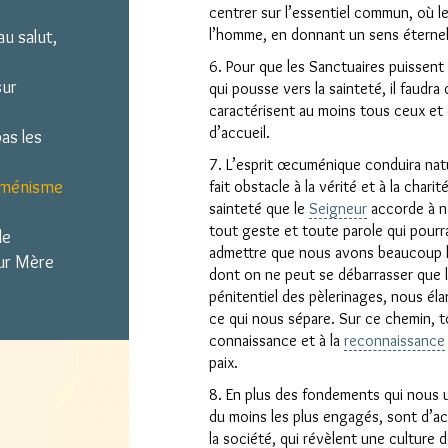
centrer sur l’essentiel commun, où le
l’homme, en donnant un sens éternel
au salut,
6. Pour que les Sanctuaires puissent
sur
qui pousse vers la sainteté, il faudra
caractérisent au moins tous ceux et 
d’accueil.
as les
7. L’esprit œcuménique conduira natur
cuménisme
fait obstacle à la vérité et à la charit
sainteté que le
Seigneur
accorde à no
tout geste et toute parole qui pourr
le
admettre que nous avons beaucoup hé
our Mère
dont on ne peut se débarrasser que 
pénitentiel des pèlerinages, nous éla
ce qui nous sépare. Sur ce chemin, 
connaissance et à la
reconnaissance
paix.
8. En plus des fondements qui nous un
du moins les plus engagés, sont d’ac
la société, qui révèlent une culture 