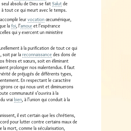
 seul absolu de Dieu se fait
Salut
de
 à tout ce qui meurt avec le temps.
 accomplir leur
vocation
œcuménique,
 que la
foi
, l’
amour
et l’espérance
celles qui y exercent un ministère
ellement à la purification de tout ce qui
é, soit par la
reconnaissance
des dons de
s frères et sœurs, soit en éliminant
aient prolonger nos malentendus. Il faut
rité de préjugés de différents types,
lentement. En respectant le caractère
rgirons ce qui nous unit et diminuerons
toute communauté s’ouvrira à la
du vrai
bien
, à l’union qui conduit à la
issent, il est certain que les chrétiens,
cord pour lutter contre certains maux de
de la mort, comme la sécularisation,