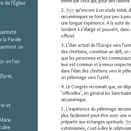
même par ceux qui, pour des raisons 
e de l’Église
2.
Bien
qu’encore à un stade initial, d
œcuméniques se font jour peu à peu 
une longue expérience. A la suite de le
tendent à s’élargir et peuvent, dans 
sainteté
officiel.
 la Parole
3. L’élan actuel de l’Europe vers l’unit
quentent un
des chrétiens, constitue un défi, un
que les personnes et les communauté
io en l'an
leur est commun et à mieux respecter
dans l’élan des chrétiens vers le pèl
(Syrie,
un pèlerinage vers l’unité.
4. Le Congrès reconnaît que, en dép
‘officielles’, en général les Sanctua
œcuménique.
ie et
5. L’expérience du pèlerinage œcumé
plus facilement peut-être avec une n
Marie
préparée aux échanges spirituels.
Bi
culée
extrémismes, c'est-à-dire le relativis