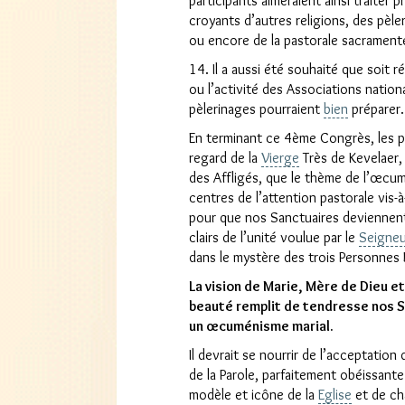
participants aimeraient ainsi traiter
croyants d’autres religions, des pèl
ou encore de la pastorale sacramentel
14. Il a aussi été souhaité que soit 
ou l’activité des Associations natio
pèlerinages pourraient
bien
préparer.
En terminant ce 4ème Congrès, les pa
regard de la
Vierge
Très de Kevelaer,
des Affligés, que le thème de l’œcum
centres de l’attention pastorale vis-
pour que nos Sanctuaires deviennent,
clairs de l’unité voulue par le
Seigneu
dans le mystère des trois Personnes 
La vision de Marie, Mère de Dieu e
beauté remplit de tendresse nos S
un œcuménisme marial.
Il devrait se nourrir de l’acceptation
de la Parole, parfaitement obéissante
modèle et icône de la
Eglise
et de ch