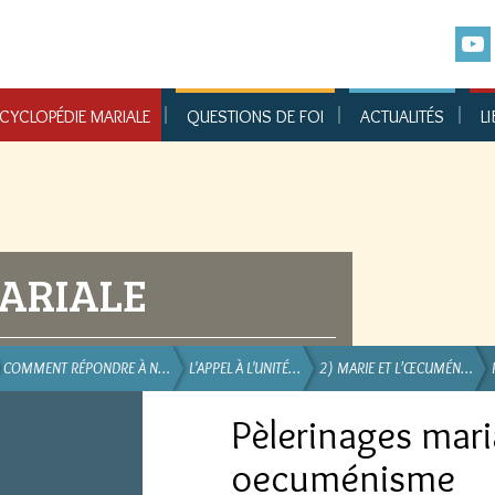
CYCLOPÉDIE MARIALE
QUESTIONS DE FOI
ACTUALITÉS
LI
ARIALE
COMMENT RÉPONDRE À N…
L'APPEL À L'UNITÉ…
2) MARIE ET L’ŒCUMÉN…
Pèlerinages mari
oecuménisme