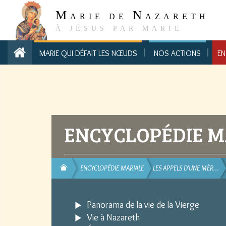
M
N
ARIE DE
AZARETH
À JÉSUS PAR MARIE
MARIE QUI DÉFAIT LES NŒUDS
NOS ACTIONS
EN
ENCYCLOPÉDIE M
ENCYCLOPÉDIE MARIALE
LES APPELS D'UNE MÈR…
Panorama de la vie de la Vierge
Vie à Nazareth