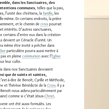
semble, dans les Sanctuaires, des
 intentions communes
, telles que la paix,
s, l’unité des chrétiens, la
famille
, les
lle-même. En certains endroits, la prière
équemment, et le chemin de
croix
pourrait
et intérêts. D’autres sanctuaires,
e certains d’entre eux dans la création
i devient un Cénacle d’unité. Un
ra même être invité a prêcher dans
lise
particulière pourra aussi mettre à
t pas en pleine
communion
avec l’
Eglise
ur leur culte.
nis dans nos Sanctuaires devraient
nsi que de saints et saintes,
’est-à-dire de Benoît, Cyrille et Méthode,
nne et Thérèse Bénédicte de la
Croix
. Il y a
Benoît nous aidera particulièrement par
uaire) comme si c’était Jésus-
Christ
.
enir ont été aussi formulés. Les