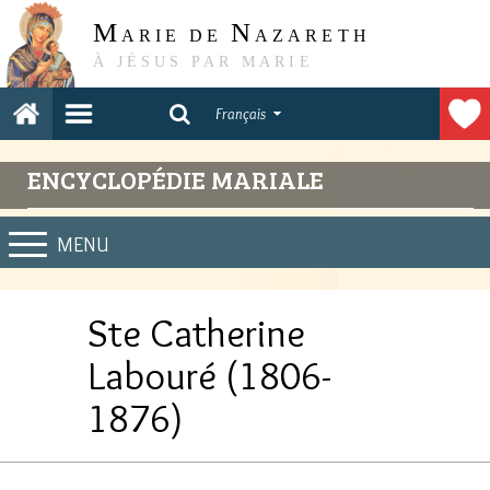
M
N
ARIE DE
AZARETH
À JÉSUS PAR MARIE
Français
ENCYCLOPÉDIE MARIALE
MENU
Ste Catherine
Labouré (1806-
1876)