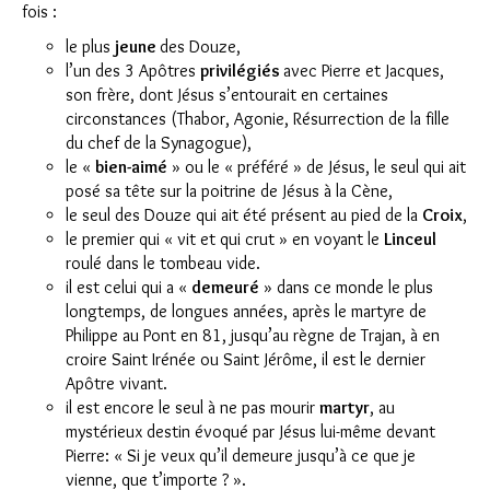
fois :
le plus
jeune
des Douze,
l’un des 3 Apôtres
privilégiés
avec Pierre et Jacques,
son frère, dont Jésus s’entourait en certaines
circonstances (Thabor, Agonie, Résurrection de la fille
du chef de la Synagogue),
le «
bien-aimé
» ou le « préféré » de Jésus, le seul qui ait
posé sa tête sur la poitrine de Jésus à la Cène,
le seul des Douze qui ait été présent au pied de la
Croix
,
le premier qui « vit et qui crut » en voyant le
Linceul
roulé dans le tombeau vide.
il est celui qui a «
demeuré
» dans ce monde le plus
longtemps, de longues années, après le martyre de
Philippe au Pont en 81, jusqu’au règne de Trajan, à en
croire Saint Irénée ou Saint Jérôme, il est le dernier
Apôtre vivant.
il est encore le seul à ne pas mourir
martyr
, au
mystérieux destin évoqué par Jésus lui-même devant
Pierre: « Si je veux qu’il demeure jusqu’à ce que je
vienne, que t’importe ? ».