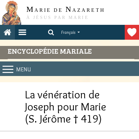
M
N
ARIE DE
AZARETH
À JÉSUS PAR MARIE
Français
ENCYCLOPÉDIE MARIALE
MENU
La vénération de
Joseph pour Marie
(S. Jérôme † 419)