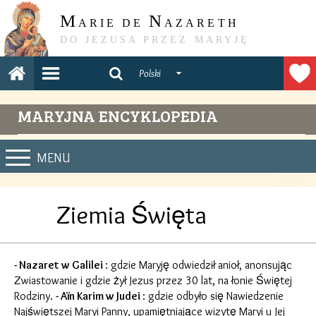
M
N
ARIE DE
AZARETH
DO JEZUSA PRZEZ MARYJĘ
Polski
MARYJNA ENCYKLOPEDIA
MENU
Ziemia Święta
- Nazaret w Galilei
: gdzie Maryję odwiedził anioł, anonsując
Zwiastowanie i gdzie żył Jezus przez 30 lat, na łonie Świętej
Rodziny.
- Aïn Karim w Judei
: gdzie odbyło się Nawiedzenie
Najświętszej Maryi Panny, upamiętniające wizytę Maryi u Jej