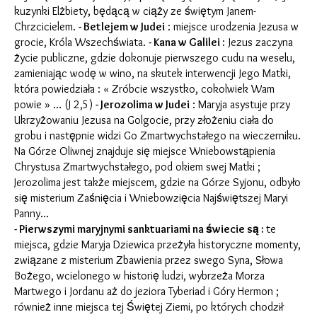
kuzynki Elżbiety, będącą w ciąży ze świętym Janem-
Chrzcicielem.
- Betlejem w Judei
: miejsce urodzenia Jezusa w
grocie, Króla Wszechświata.
- Kana w Galilei
: Jezus zaczyna
życie publiczne, gdzie dokonuje pierwszego cudu na weselu,
zamieniając wodę w wino, na skutek interwencji Jego Matki,
która powiedziała : « Zróbcie wszystko, cokolwiek Wam
powie » … (J 2,5)
- Jerozolima w Judei
: Maryja asystuje przy
Ukrzyżowaniu Jezusa na Golgocie, przy złożeniu ciała do
grobu i następnie widzi Go Zmartwychstałego na wieczerniku.
Na Górze Oliwnej znajduje się miejsce Wniebowstąpienia
Chrystusa Zmartwychstałego, pod okiem swej Matki ;
Jerozolima jest także miejscem, gdzie na Górze Syjonu, odbyło
się misterium Zaśnięcia i Wniebowzięcia Najświętszej Maryi
Panny…
- Pierwszymi maryjnymi sanktuariami na świecie są :
te
miejsca, gdzie Maryja Dziewica przeżyła historyczne momenty,
związane z misterium Zbawienia przez swego Syna, Słowa
Bożego, wcielonego w historię ludzi, wybrzeża Morza
Martwego i Jordanu aż do jeziora Tyberiad i Góry Hermon ;
również inne miejsca tej Świętej Ziemi, po których chodził