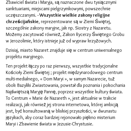
Zbawiciel świata i Maryja, są naznaczone dwu tysiącznymi
sanktuariami, miejscami pielgrzymkowymi, powszechnie
uczęszczanymi.
- Wszystkie wielkie zakony religijne
chrześcijańskie
, reprezentowane są w Ziemi Świętej,
szczególnie zakony maryjne, jak np. Siostry z Nazaretu.
Możemy zacytować również, Zakon Rycerzy Świętego Grobu
w Jerozolimie, który istnieje już od wypraw krzyżowych.
Dzisiaj, miasto Nazaret znajduje się w centrum uniwersalnego
projektu maryjnego.
Ten projekt łączy po raz pierwszy, wszystkie tradycjonalne
Kościoły Ziemi Świętej ; projekt międzynarodowego centrum
multi-medialnego, « Dom Maryi », w samym Nazarecie, tuż
obok Bazyliki Zwiastowania, powstał dla poznania i pokochania
Najświętszą Maryję Pannę, poprzez wszystkie kultury świata.
To Centrum « Marie de Nazareth », jest aktualnie w trakcie
realizacji, jak również jej strona internetowa, której ambicją
jest, być konsultowaną w bliskiej przyszłości, w dwunastu
językach, aby coraz bardziej rejonowało piękno misterium
Maryi i Zbawienie świata w Jezusie-Chrystusie.